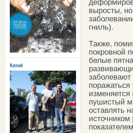
деформиров
выросты, но 
заболевании
гниль).
Также, пом
покровной п
белые пятна
Китай
развивающих
заболевают 
поражаться 
изменяется 
пушистый м
оставлять на
источником 
показателем