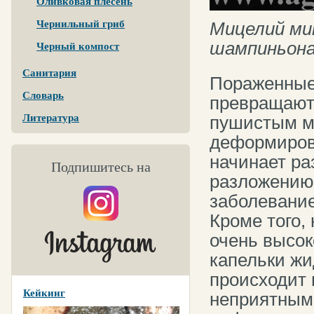
Оливковая плесень
Мицелий ми
Чернильный гриб
шампиньона
Черный компост
Санитария
Пораженные
Словарь
превращают
Литература
пушистым м
деформиров
начинает ра
Подпишитесь на
разложению
заболевание
Кроме того,
очень высок
капельки жи
происходит 
Кейкинг
неприятным 