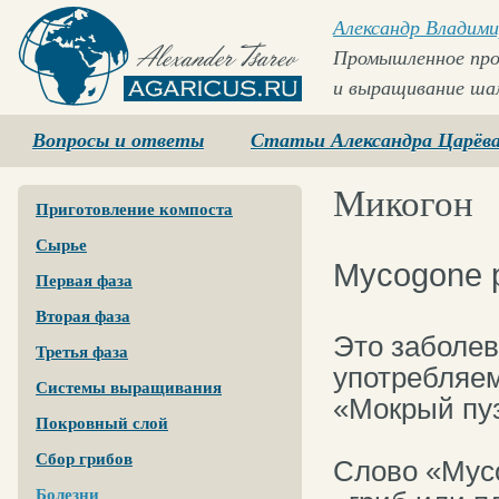
Александр Владими
Промышленное про
и выращивание ша
Agaricus.ru
Вопросы и ответы
Статьи Александра Царёв
Микогон
Приготовление компоста
Сырье
Mycogone p
Первая фаза
Вторая фаза
Это заболев
Третья фаза
употребляем
Системы выращивания
«Мокрый пуз
Покровный слой
Сбор грибов
Слово «Myco
Болезни