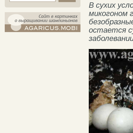
В сухих усл
микогоном 
безобразны
остается су
компост-шампиньоны.рф - сайт в
заболевани
картинках