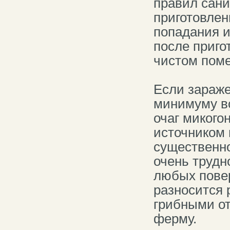
правил сани
приготовлен
попадания 
после приго
чистом пом
Если зараже
минимуму во
очаг микого
источником 
существенно
очень трудн
любых повер
разносится 
грибными от
ферму.