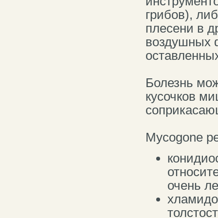
инструмент
грибов), ли
плесени в д
воздушных 
оставленных
Болезнь мож
кусочков ми
соприкасаю
Mycogone pe
конидио
относит
очень ле
хламидо
толстос