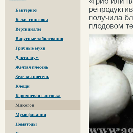
«гриб или п
репродуктив
Бактериоз
получила бл
Белая гипсовка
плодовом т
Вертициллез
Вирусные заболевания
Грибные мухи
Дактилиум
Желтая плесень
Зеленая плесень
Клещи
Коричневая гипсовка
Микогон
Мумификация
Нематоды