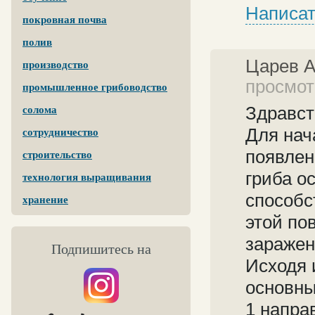
Написат
покровная почва
полив
Царев 
производство
просмот
промышленное грибоводство
Здравст
солома
Для нач
сотрудничество
появлен
строительство
гриба о
технология выращивания
способс
хранение
этой по
заражен
Подпишитесь на
Исходя 
основны
1 напра