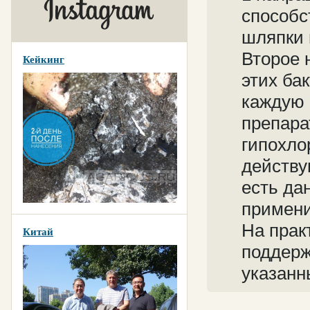
способс
шляпки 
Второе 
Кейкинг
этих ба
каждую 
препара
гипохло
действу
есть да
примени
На прак
Китай
поддерж
указанн