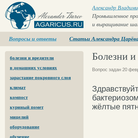
Александр Владими
Промышленное про
и выращивание ша
Agaricus.ru
Вопросы и ответы
Статьи Александра Царёв
Болезни и
болезни и вредители
в домашних условиях
Вопрос задан 20 фев
зарастание покровного слоя
Здравствуйт
климат
бактериозом
компост
жёлтые пятн
куриный помет
мицелий
оборудование
обучение