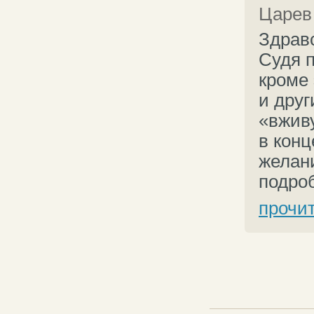
Царев
Здрав
Судя 
кроме 
и дру
«вжив
в конц
желан
подроб
прочи