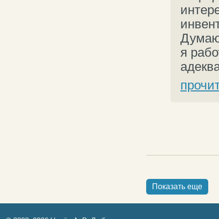
интере
инвент
Думаю
я рабо
адеква
прочи
Показать еще