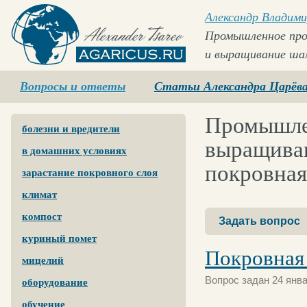
Александр Владими
Промышленное про
и выращивание ша
Agaricus.ru
Вопросы и ответы
Статьи Александра Царёв
Промышлен
болезни и вредители
выращиван
в домашних условиях
покровная
зарастание покровного слоя
климат
компост
Задать вопрос
куриный помет
Покровная
мицелий
Вопрос задан 24 янва
оборудование
обучение