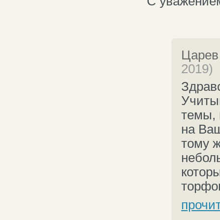
С уважение
Царев
2019)
Здравс
Учиты
темы,
на Ва
тому ж
неболь
котор
торфом
прочи