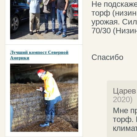
Не подскаже
торф (низинн
урожая. Сил
70/30 (Низи
Лучший компост Северной
Спасибо
Америки
Царев
2020)
Мне п
торф.
климат