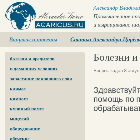
Александр Владими
Промышленное про
и выращивание ша
Agaricus.ru
Вопросы и ответы
Статьи Александра Царёв
Болезни и
болезни и вредители
в домашних условиях
Вопрос задан 8 авгус
зарастание покровного слоя
Здравствуй
климат
помощь по п
компост
обрабатыват
куриный помет
мицелий
оборудование
обучение