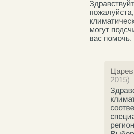
Здравствуй
пожалуйста,
климатичес
могут подсч
вас помочь.
Царев
2015)
Здрав
клима
соотв
специ
регион
Выбор 