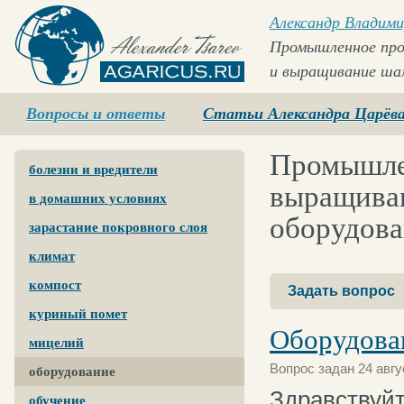
Александр Владими
Промышленное про
и выращивание ша
Agaricus.ru
Вопросы и ответы
Статьи Александра Царёв
Промышлен
болезни и вредители
выращиван
в домашних условиях
оборудов
зарастание покровного слоя
климат
компост
Задать вопрос
куриный помет
Оборудова
мицелий
Вопрос задан 24 авгу
оборудование
Здравствуй
обучение