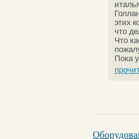
италья
Голлан
этих 
что де
Что ка
пожалу
Пока у
прочи
Оборудован