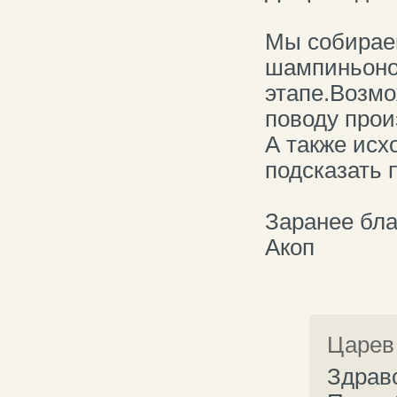
Мы собирае
шампиньонов
этапе.Возмо
поводу прои
А также исх
подсказать 
Заранее бла
Акоп
Царев
Здравс