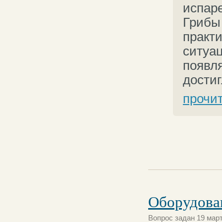
испар
Грибы
практи
ситуа
появл
достиг
прочи
Оборудова
Вопрос задан 19 март