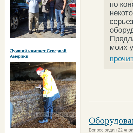
по кон
некот
серье
оборуд
Предл
моих у
Лучший компост Северной
Америки
прочи
Оборудова
Вопрос задан 22 янва