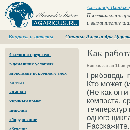
Александр Владими
Промышленное про
и выращивание ша
Agaricus.ru
Вопросы и ответы
Статьи Александра Царёв
Как работа
болезни и вредители
в домашних условиях
Вопрос задан 11 авгу
зарастание покровного слоя
Грибоводы 
Кто может (
климат
(Не как он 
компост
компоста, с
куриный помет
температур 
мицелий
одного цикла
оборудование
Расскажите,
обучение