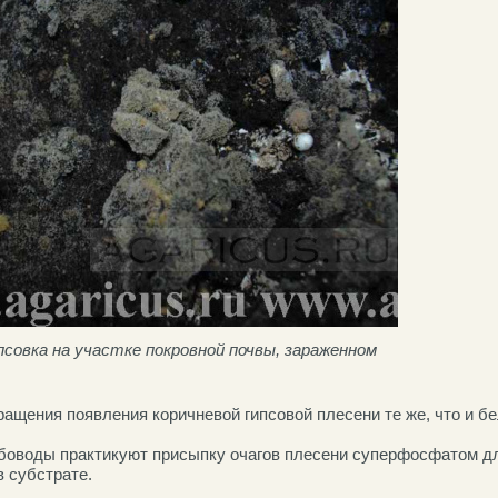
псовка на участке покровной почвы, зараженном
ащения появления коричневой гипсовой плесени те же, что и бе
боводы практикуют присыпку очагов плесени суперфосфатом д
в субстрате.