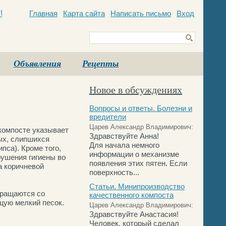
Главная
Карта сайта
Написать письмо
Вход
c
Объявления
Рецепты
Новое в обсуждениях
Вопросы и ответы. Болезни и
вредители
Царев Александр Владимирович:
 компосте указывает
Здравствуйте Анна!
ых, слипшихся
Для начала немного
пса). Кроме того,
информации о механизме
рушения гигиены во
появления этих пятен. Если
а коричневой
поверхность...
Статьи. Минипроизводство
вращаются со
качественного компоста
щую мелкий песок.
Царев Александр Владимирович:
Здравствуйте Анастасия!
Человек, который сделал