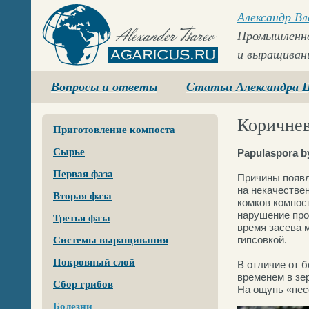
Александр В
Промышленно
и выращиван
Agaricus.ru
Вопросы и ответы
Статьи Александра 
Коричнев
Приготовление компоста
Сырье
Papulaspora by
Первая фаза
Причины появле
на некачестве
Вторая фаза
комков компост
нарушение про
Третья фаза
время засева 
гипсовкой.
Системы выращивания
Покровный слой
В отличие от 
временем в зе
Сбор грибов
На ощупь «пес
Болезни