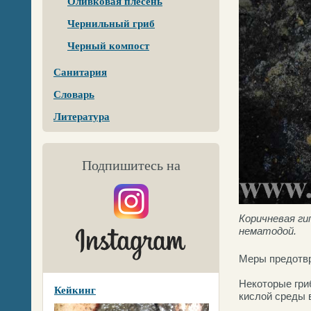
Оливковая плесень
Чернильный гриб
Черный компост
Санитария
Словарь
Литература
Подпишитесь на
Коричневая ги
нематодой.
Меры предотвр
Некоторые гри
Кейкинг
кислой среды 