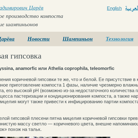
ладимирович Царёв
English
Arabi
е производство компоста
ие шампиньонов
Царёва
Новости
Шампиньон
Технология
ая гипсовка
ssina, anamorfic или Athelia coprophila, teleomorfic
ния коричневой гипсовки те же, что и белой. Ее присутствие в
нное приготовление компоста 1 фазы, наличие чрезмерно влажн
а, его высокой рН (возможно из-за недостаточного количества ги
цесса пастеризации и кондиционирования компоста, а также на
мицелия могут также привести к инфицированию партии компост
белой гипсовой плесени пятна мицелия коричневой гипсовки пре
рнистую массу светло — коричневого цвета, внешне напоминаю
ок» похож на тальк.