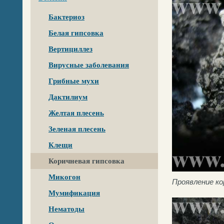
Бактериоз
Белая гипсовка
Вертициллез
Вирусные заболевания
Грибные мухи
Дактилиум
Желтая плесень
Зеленая плесень
Клещи
Коричневая гипсовка
Микогон
Проявление ко
Мумификация
Нематоды