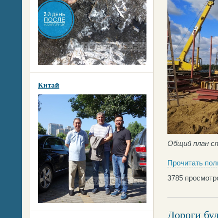
Китай
Общий план с
Прочитать пол
3785
просмотр
Дороги бу