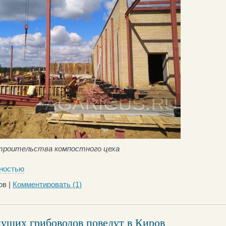
троительства компостного цеха
ностью
ов |
Комментировать
(1)
дущих грибоводов поведут в Киров