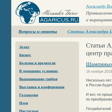
Александр В
Промышленно
и выращиван
Agaricus.ru
Вопросы и ответы
Статьи Александра 
Статьи А
Аудит
центр пр
Бизнес
Болезни и вредители
Шампиньон
В домашних условиях
16 ноября 201
Выращивание грибов
Несколько лет 
в России буде
Выставки и конференции
И вот, по прош
Голландия
по преобразов
Идея
Потребителей 
Инстаграм