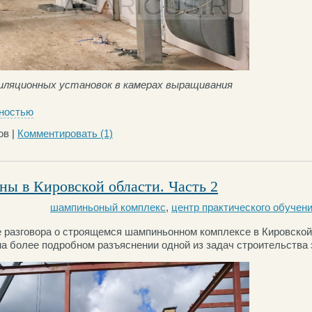
ляционных установок в камерах выращивания
ностью
ов |
Комментировать
(1)
ы в Кировской области. Часть 2
шампиньоный комплекс
,
центр практического обучен
 разговора о строящемся шампиньонном комплексе в Кировской
на более подробном разъяснении одной из задач строительства 