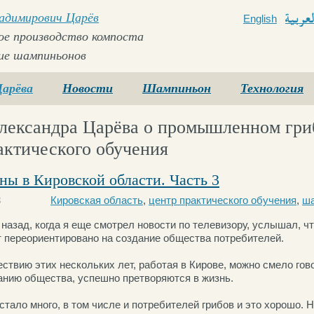
ладимирович Царёв
English
Arabi
е производство компоста
ие шампиньонов
Царёва
Новости
Шампиньон
Технология
лександра Царёва о промышленном гри
актического обучения
ы в Кировской области. Часть 3
8
Кировская область
,
центр практического обучения
,
ша
назад, когда я еще смотрел новости по телевизору, услышал, ч
т переориентировано на создание общества потребителей.
ествию этих нескольких лет, работая в Кирове, можно смело гов
анию общества, успешно претворяются в жизнь.
стало много, в том числе и потребителей грибов и это хорошо. 