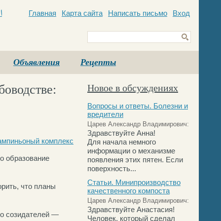
Главная
Карта сайта
Написать письмо
Вход
c
Объявления
Рецепты
боводстве:
Новое в обсуждениях
Вопросы и ответы. Болезни и
вредители
Царев Александр Владимирович:
Здравствуйте Анна!
мпиньоный комплекс
Для начала немного
информации о механизме
то образование
появления этих пятен. Если
поверхность...
Статьи. Минипроизводство
орить, что планы
качественного компоста
Царев Александр Владимирович:
Здравствуйте Анастасия!
Но созидателей —
Человек, который сделал