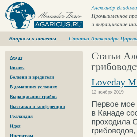
Александр Владими
Промышленное про
и выращивание ша
Agaricus.ru
Вопросы и ответы
Статьи Александра Царёв
Статьи Ал
Аудит
грибоводс
Бизнес
Болезни и вредители
Loveday M
В домашних условиях
12 ноября 2019
Выращивание грибов
Первое мое
Выставки и конференции
в Канаде со
Голландия
проходила 
Идея
грибоводов,
Инстаграм