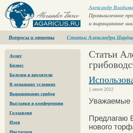
Александр Владими
Промышленное про
и выращивание ша
Agaricus.ru
Вопросы и ответы
Статьи Александра Царёв
Статьи Ал
Аудит
грибоводс
Бизнес
Болезни и вредители
Использова
В домашних условиях
1 июня 2022
Выращивание грибов
Уважаемые 
Выставки и конференции
⠀
Голландия
Предлагаю 
Идея
нового торф
Инстаграм