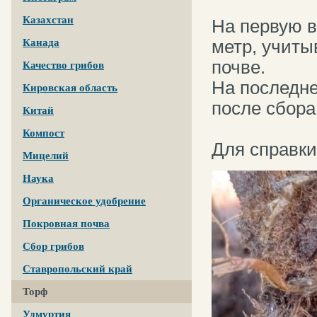
⠀
Казахстан
На первую в
метр, учиты
Канада
почве.
Качество грибов
На последне
Кировская область
после сбора
Китай
⠀
Компост
Для справки
Мицелий
Наука
Органическое удобрение
Покровная почва
Сбор грибов
Ставропольский край
Торф
Удмуртия