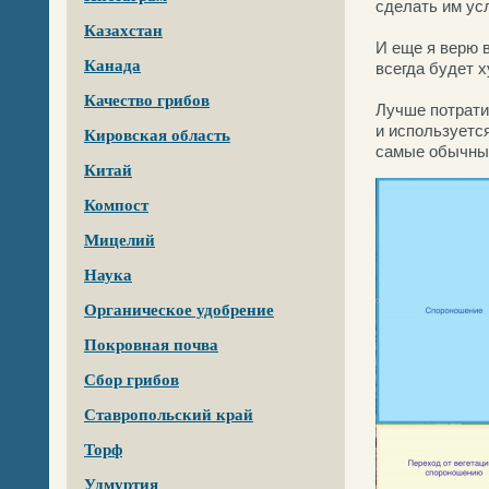
сделать им ус
Казахстан
И еще я верю 
Канада
всегда будет 
Качество грибов
Лучше потрати
и используется
Кировская область
самые обычные
Китай
Компост
Мицелий
Наука
Органическое удобрение
Покровная почва
Сбор грибов
Ставропольский край
Торф
Удмуртия