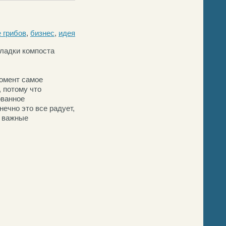
 грибов
,
бизнес
,
идея
ладки компоста
момент самое
 потому что
ованное
нечно это все радует,
ю важные