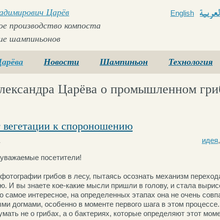
ладимирович Царёв
English
Arabi
е производство компоста
ие шампиньонов
Царёва
Новости
Шампиньон
Технология
лександра Царёва о промышленном гри
т вегетации к спороношению
1
идея
 уважаемые посетители!
фотографии грибов в лесу, пытаясь осознать механизм перехода
ю. И вы знаете кое-какие мысли пришли в голову, и стала вырис
то самое интересное, на определенных этапах она не очень совп
ми догмами, особенно в моменте первого шага в этом процессе. 
мать не о грибах, а о бактериях, которые определяют этот моме