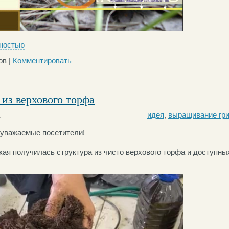
ностью
ов |
Комментировать
из верхового торфа
1
идея
,
выращивание гр
 уважаемые посетители!
кая получилась структура из чисто верхового торфа и доступн