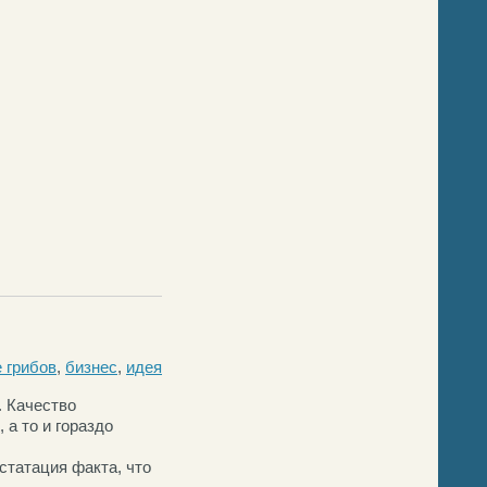
 грибов
,
бизнес
,
идея
. Качество
 а то и гораздо
статация факта, что