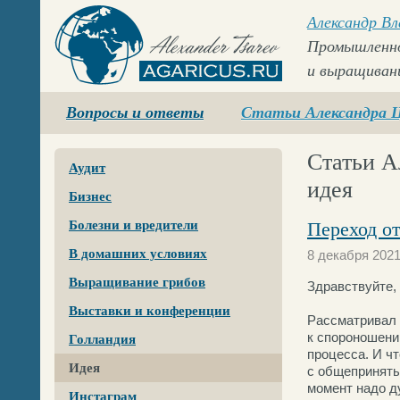
Александр В
Промышленно
и выращиван
Agaricus.ru
Вопросы и ответы
Статьи Александра 
Статьи А
Аудит
идея
Бизнес
Болезни и вредители
Переход о
В домашних условиях
8 декабря 202
Выращивание грибов
Здравствуйте,
Выставки и конференции
Рассматривал 
к спороношени
Голландия
процесса. И ч
Идея
с общеприняты
момент надо ду
Инстаграм