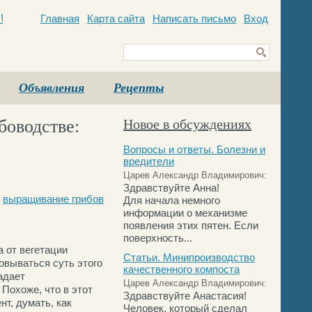
Главная
Карта сайта
Написать письмо
Вход
c
Объявления
Рецепты
боводстве:
Новое в обсуждениях
Вопросы и ответы. Болезни и
вредители
Царев Александр Владимирович:
Здравствуйте Анна!
,
выращивание грибов
Для начала немного
информации о механизме
появления этих пятен. Если
поверхность...
 от вегетации
Статьи. Минипроизводство
овываться суть этого
качественного компоста
адает
Царев Александр Владимирович:
Похоже, что в этот
Здравствуйте Анастасия!
нт, думать, как
Человек, который сделал