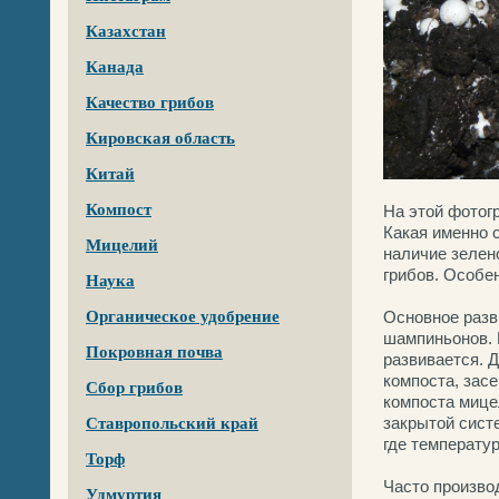
Казахстан
Канада
Качество грибов
Кировская область
Китай
Компост
На этой фотог
Какая именно 
Мицелий
наличие зелен
грибов. Особен
Наука
Органическое удобрение
Основное разв
шампиньонов. 
Покровная почва
развивается. 
компоста, зас
Сбор грибов
компоста мице
закрытой сист
Ставропольский край
где температу
Торф
Часто произво
Удмуртия