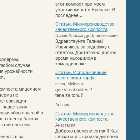
этот компост при моем
участии живет в Ереване. В
последнее...
Статьи. Минипроизводство
качественного компоста
Царев Александр Владимирович:
Здравствуйте Галина!
Извиняюсь за задержку с
ответом. Достаточно долгое
время находился в
иходермы.
командировке...
 любом случае
ия урожайности
Статьи. Использование
um.
нового вида торфа
elena, Moldova:
компоста мицелием
gde vi nahoditesi?
дерма не
tena za tonu?
астеризации
Аноним:
– зарастания
езвычайно опасной в
Статьи. Минипроизводство
 в пленку блоках,
качественного компоста
 этой плесени.
Анастасия:
Доброго времени суток!!! Как
енность за
связаться с производителем