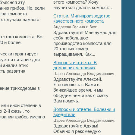
этого компоста? Хочу
бъясняя эту
научиться делать компост...
нию грибов. Но, если
ева компоста
Статьи. Минипроизводство
ых случаях намного
качественного компоста
Андреева Галина г. Зея:
Здравствуйте! Мне нужно для
 этого компоста. Во-
себя небольшое
0 и более.
производство компоста для
20 тонных камер
ически гарантирует
выращивания. Как...
руется питание для
Вопросы и ответы. В
й анализ этих
домашних условиях
сть развития
Царев Александр Владимирович:
Здравствуйте Алексей.
Я созвонюсь с Вами в
ление триходермы в
ближайшее время, и мы
обсудим чем и как я смогу
Вам помочь...
или иной степени в
Вопросы и ответы. Болезни и
х 2-й фазы, то
вредители
ивании грибов именно
Царев Александр Владимирович:
Здравствуйте Адхам!
Обычно я рекомендую