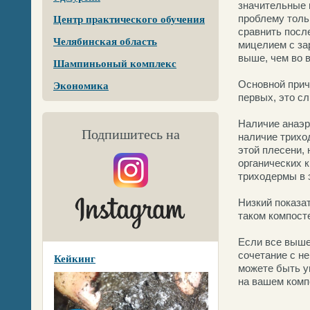
значительные 
проблему толь
Центр практического обучения
сравнить посл
Челябинская область
мицелием с за
выше, чем во 
Шампиньоный комплекс
Основной прич
Экономика
первых, это сл
Наличие анаэр
Подпишитесь на
наличие трихо
этой плесени,
органических 
триходермы в 
Низкий показа
таком компост
Если все выше
сочетание с не
Кейкинг
можете быть у
на вашем комп