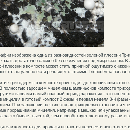
рафии изображена одна из разновидностей зеленой плесени Тр
сказать достаточно сложно без ее изучения под микроскопом. В
ой плесени в компосте может стать причиной ощутимого снижен
но это актуально если речь идет о штамме Trichodermа harzian
итие триходермы в компосте происходит до колонизации этого 
В полностью заросшем мицелием шампиньонов компосте трихо
Другими словами самый опасный период заражения - это конец п
ев мицелия в готовый компост 2 фазы и первая неделя 3-й фазы 
лием. При заражении на этих этапах триходерма становится чр
еме проращивания мицелия, например,в мешках или упакованных
ра часто бывает высокой, чем способствует активному развитию
дители компоста для продажи пытаются перенести всю ответств