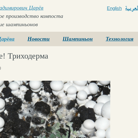
ладимирович Царёв
English
Arabi
е производство компоста
ие шампиньонов
Царёва
Новости
Шампиньон
Технология
е! Триходерма
9