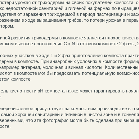
потери урожая от триходермы на своих покупателей компоста, о
ко недостаточной санитарией и гигиеной на фермах по выращива
едствия от заражения триходермой в период пастеризации и зас
ражением в ходе выращивания грибов, то потери урожая в перв
втором.
иной развития триходермы в компосте является плохое качество
ишком высокое соотношение C к N в готовом компосте 2 фазы, 2
обных участков в ходе 1 и 2 фаз приготовления компоста практ
дермы в компосте. При анаэробных условиях в компосте форми
 например янтарная, молочная и винная кислоты. Количественны
кислот в компосте мог бы предсказать потенциальную возможно
этом компосте.
тель кислотности рН компоста также может гарантировать появ
е.
перечисленное присутствует на компостном производстве в той 
 самой хорошей санитарией и гигиеной в чистой зоне и в тоннеля
веренными, что эта фотография могла быть сделана при выращ
осте.