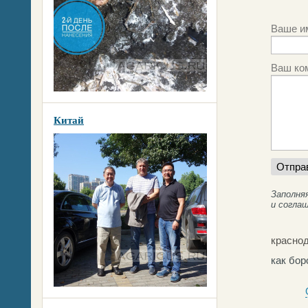
Ваше и
Ваш ко
Китай
Заполня
и согла
красно
как бор