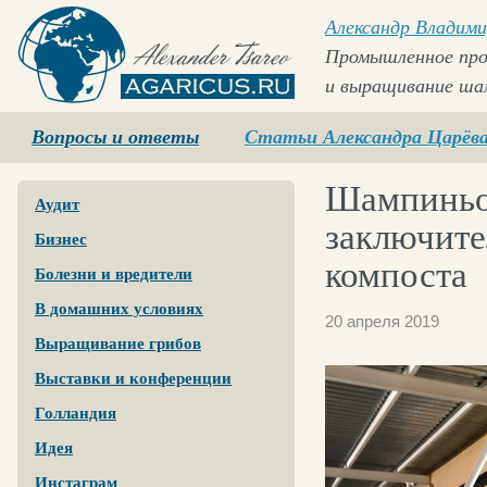
Александр Владими
Промышленное про
и выращивание ша
Agaricus.ru
Вопросы и ответы
Статьи Александра Царёв
Шампиньон
Аудит
заключите
Бизнес
компоста
Болезни и вредители
В домашних условиях
20 апреля 2019
Выращивание грибов
Выставки и конференции
Голландия
Идея
Инстаграм