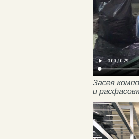
Засев комп
и расфасов