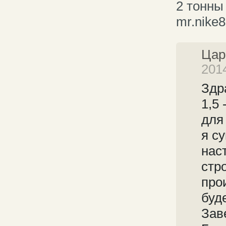
2 тонны
mr.nike
Цар
2014
Здр
1,5 
для
я с
нас
стр
про
буд
Зав