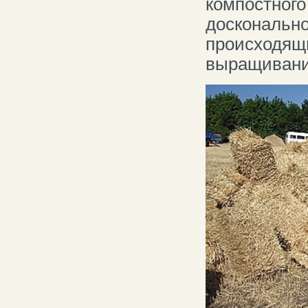
компостного
досконально
происходящи
выращивани