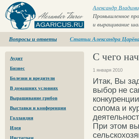
Александр Владими
Промышленное про
и выращивание ша
Agaricus.ru
Вопросы и ответы
Статьи Александра Царёв
С чего нач
Аудит
Бизнес
1 января 2010
Болезни и вредители
Итак, Вы за
выбор не са
В домашних условиях
конкуренции
Выращивание грибов
солома и ку
Выставки и конференции
деятельност
Голландия
При этом в
Идея
сельскохозя
Инстаграм