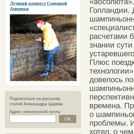
«абсолюта».
Лучший компост Северной
Голландии. 
Америки
шампиньонн
«специалист
расчетами б
знании сути
устаревшего
Плюс поездк
технологии»
довелось по
шампиньонно
перспективн
Подписаться на рассылку
времена. Пр
статей Александра Царёва
Адрес электронной почты
о шампиньон
проблемы. И
хотел, о че