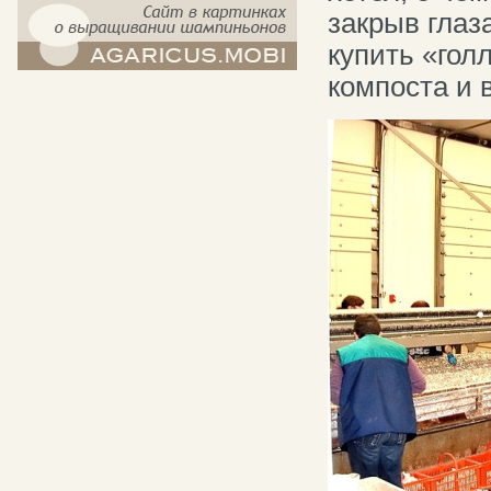
закрыв глаза
купить «гол
компост-шампиньоны.рф - сайт в
компоста и
картинках