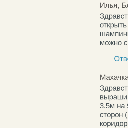
Илья, Б
Здравст
открыть
шампинь
можно с
Отв
Махачк
Здравст
выраши
3.5м на
сторон 
коридор