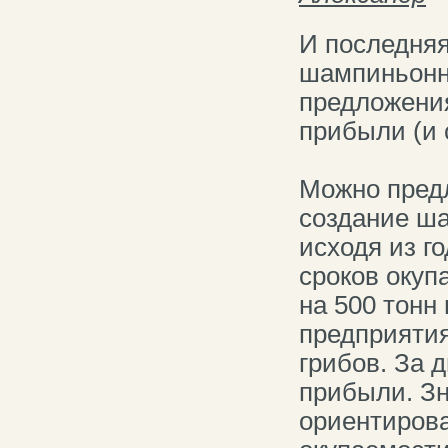
И последняя
шампиньонно
предложения
прибыли (и 
Можно пред
создание ша
исходя из г
сроков окуп
на 500 тонн 
предприятия
грибов. За 
прибыли. Зн
ориентирова