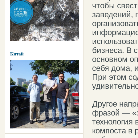
чтобы свест
заведений, 
организоват
информацие
использоват
бизнеса. В 
Китай
основном оп
себя дома, 
При этом со
удивительно
Другое напр
фразой — «з
технология
компоста в 