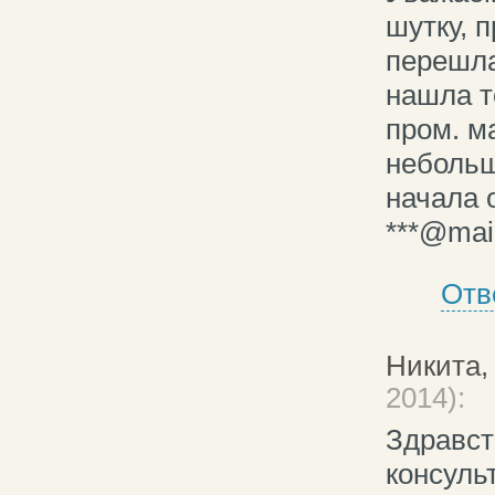
шутку, 
перешла
нашла т
пром. м
небольш
начала 
***@mail
Отв
Никита,
2014):
Здравст
консуль