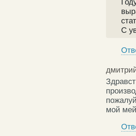
Год
выр
ста
С у
Отв
дмитрий
Здравст
произво
пожалуй
мой ме
Отв