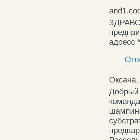
and1.coo
ЗДРАВСТ
предпри
адресс *
Отв
Оксана,
Добрый 
команда
шампинь
субстра
предвар
Россель