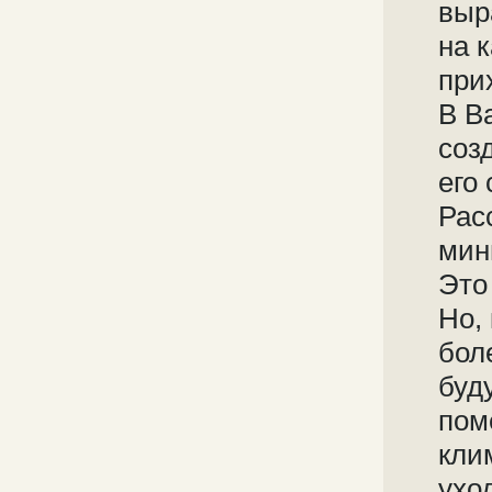
выр
на 
при
В В
соз
его
Рас
мин
Это
Но,
бол
буд
пом
кли
ухо