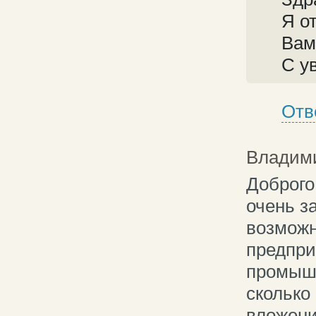
Я о
Вам
С у
Отв
Владими
Доброго
очень з
возможн
предпри
промыш
сколько
вложени