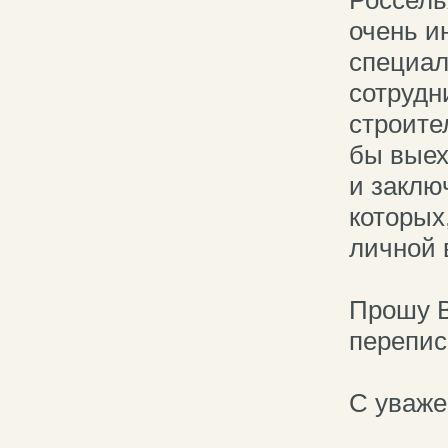
очень и
специал
сотрудн
строите
бы выех
и заклю
которых
личной 
Прошу В
перепис
С уваж