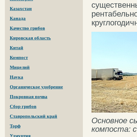
существенны
Казахстан
рентабельн
Канада
круглогодич
Качество грибов
Кировская область
Китай
Компост
Мицелий
Наука
Органическое удобрение
Покровная почва
Сбор грибов
Ставропольский край
Основное с
Торф
компоста: с
Удмуртия