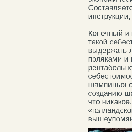
Составляетс
инструкции,
Конечный ит
такой себес
выдержать 
поляками и
рентабельно
себестоимос
шампиньонов
созданию ш
что никакое
«голландско
вышеупомян