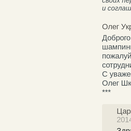
своих п
и согла
Олег Ук
Доброго
шампинь
пожалуй
сотрудн
С уваже
Олег Ш
***
Цар
2014
Здр