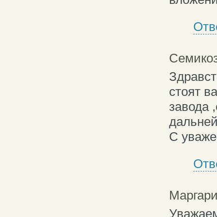
Отв
Семикоз
Здравст
стоят в
завода 
дальней
С уваже
Отв
Маргари
Уважаем