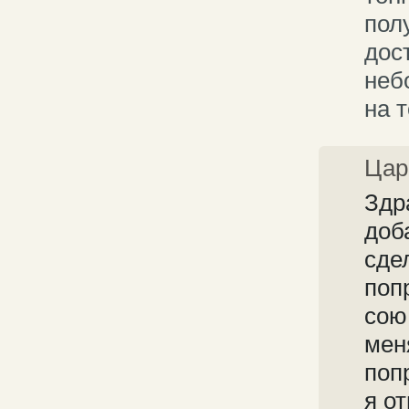
пол
дос
неб
на 
Цар
Здр
доб
сде
поп
сою
мен
поп
я о