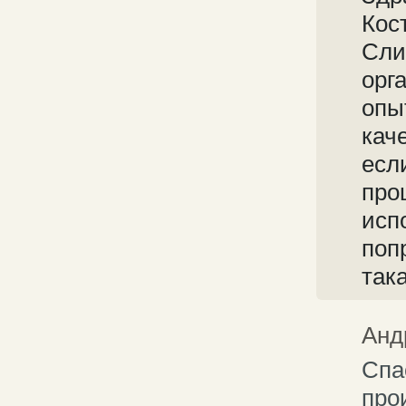
Кос
Сли
орг
опы
кач
есл
про
исп
поп
так
Анд
Спа
про