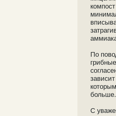
компост
минимал
вписыва
затраги
аммиака
По пово
грибные
согласе
зависит
которым
больше.
С уваже