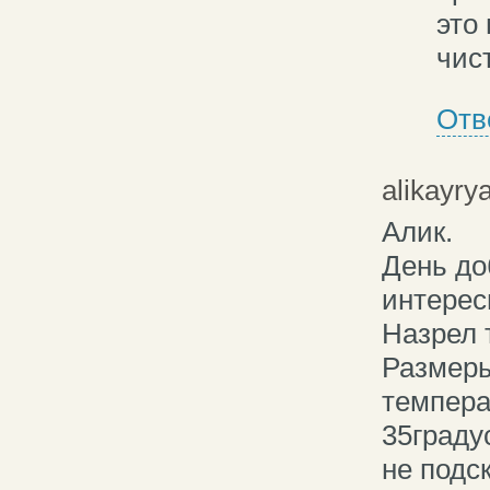
это
чис
Отв
alikayry
Алик.
День до
интерес
Назрел 
Размеры
темпера
35граду
не подс