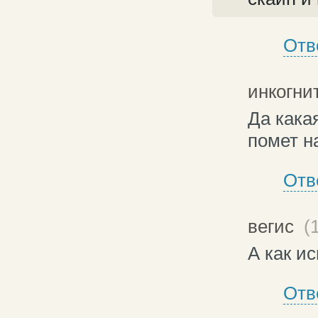
Отв
инкогни
Да кака
помет на
Отв
вегис
(1
А как и
Отв