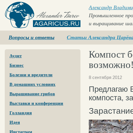
Александр Владими
Промышленное про
и выращивание ша
Agaricus.ru
Вопросы и ответы
Статьи Александра Царёв
Компост б
Аудит
возможно
Бизнес
Болезни и вредители
8 сентября 2012
В домашних условиях
Предлагаю 
Выращивание грибов
компоста, з
Выставки и конференции
Зарастание
Голландия
Идея
Инстаграм