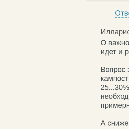
Отв
Иллари
О важно
идет и р
Вопрос 
кампост
25...30
необход
примерн
А сниже