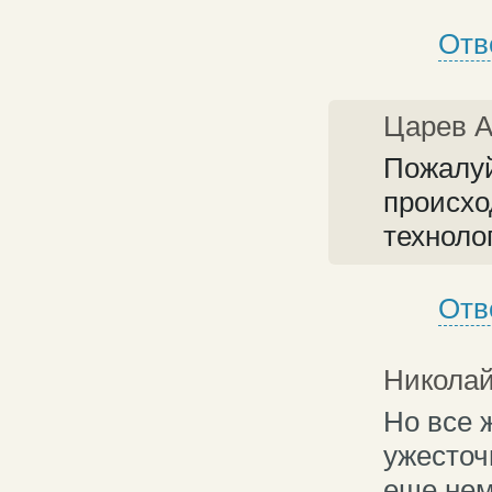
Отв
Царев 
Пожалуй
происхо
техноло
Отв
Николай
Но все 
ужесточ
еще нем