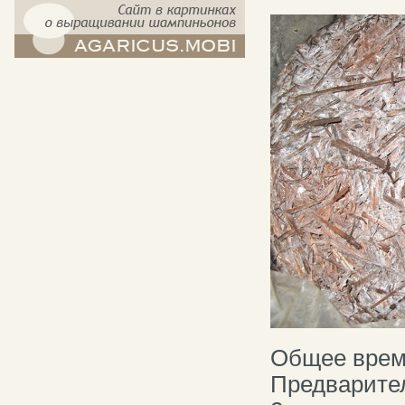
компост-шампиньоны.рф - сайт в
картинках
Общее врем
Предварител