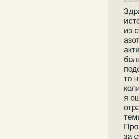
Здр
ист
из 
азо
акт
бол
под
то 
кол
я о
отр
тем
Про
за 