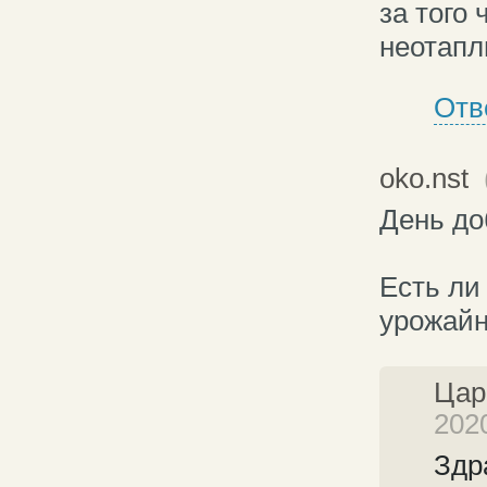
за того 
неотапл
Отв
oko.nst
(
День до
Есть ли
урожайн
Цар
2020
Здр