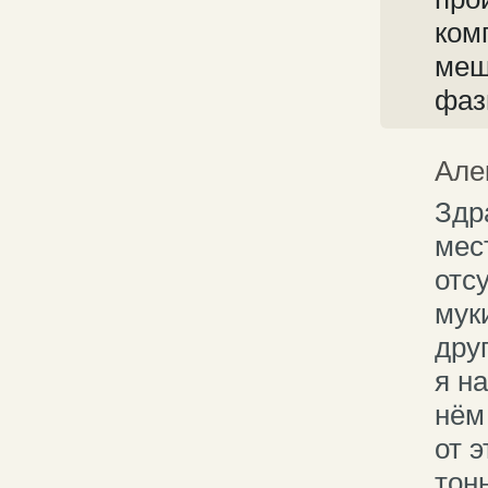
ком
меш
фаз
Але
Здр
мес
отс
муки
друг
я н
нём
от 
тон