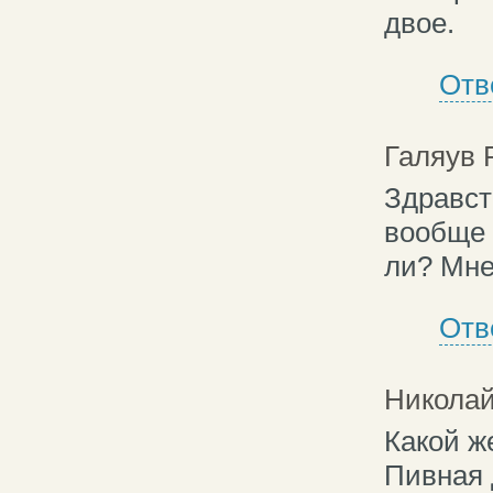
двое.
Отв
Галяув 
Здравст
вообще 
ли? Мне 
Отв
Николай
Какой ж
Пивная 