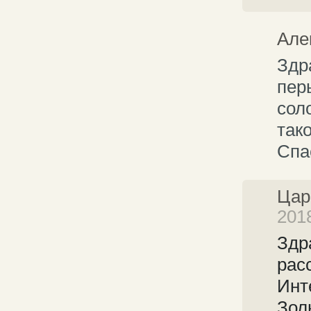
Але
Здр
пер
сол
так
Спа
Цар
2018
Здр
рас
Инт
Зол