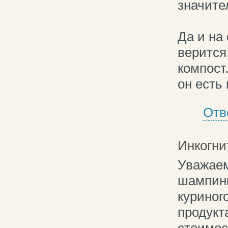
значите
Да и на
верится
компост
он есть 
Отв
Инкогни
Уважаем
шампинь
куриног
продукта
стоимос