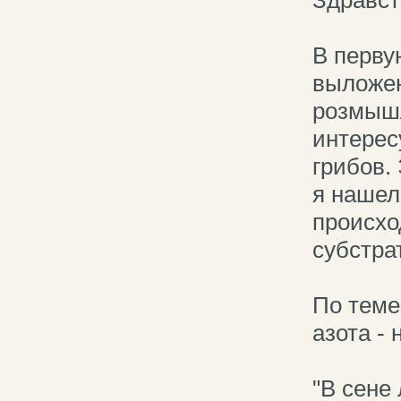
В перву
выложен
розмышл
интере
грибов.
я нашел
происхо
субстра
По теме
азота -
"В сене