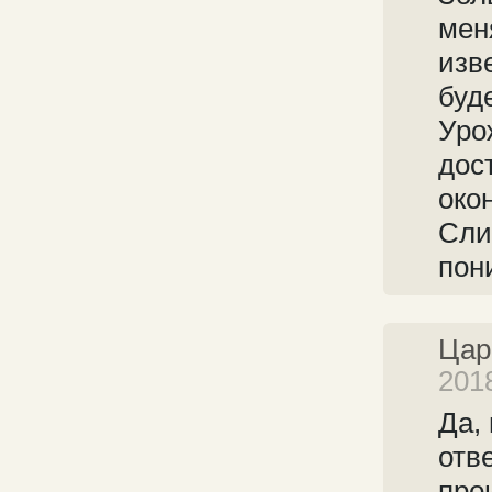
мен
изве
буд
Уро
дос
око
Сли
пон
Цар
2018
Да,
отв
про