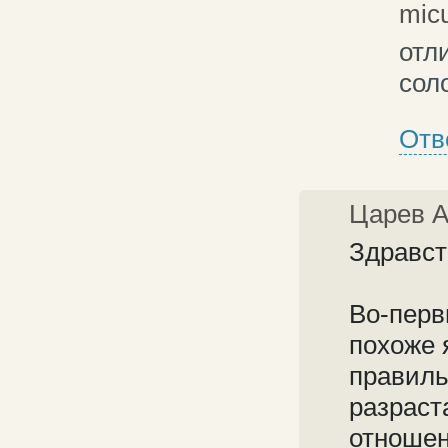
mic
отл
сол
Отв
Царев 
Здравст
Во-перв
похоже 
правиль
разраст
отношен