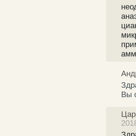
нео
ана
циа
мик
при
амм
Анд
Здр
Вы 
Цар
2018
Здр