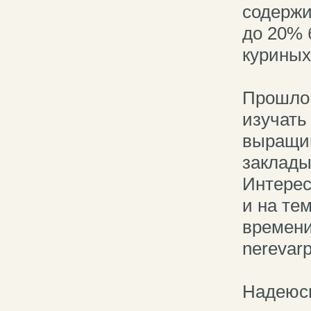
содержи
до 20% 
куриных
Прошло 
изучать
выращив
заклады
Интерес
и на те
времени
nerevarp
Надеюсь