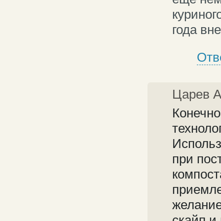
куриног
года вне
Отв
Царев 
Конечно
техноло
Использ
при пос
компост
приемле
желание
скайп и