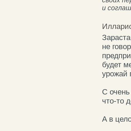
и согла
Иллари
Зараста
не гово
предпри
будет м
урожай 
С очень
что-то 
А в цел