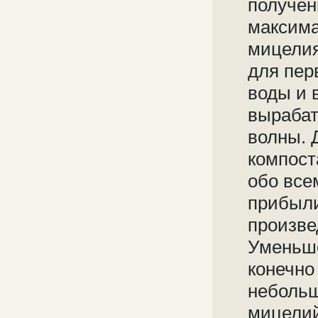
получен
максима
мицелия
для пер
воды и 
вырабат
волны. 
компост
обо все
прибыли
произве
Уменьше
конечно
небольш
мицелий