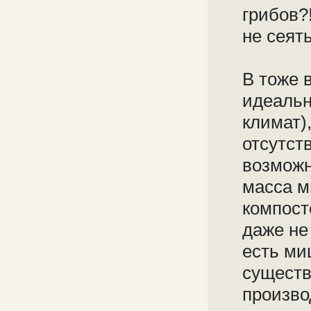
грибов?
не сеят
В тоже 
идеальн
климат)
отсутст
возможн
масса м
компост
даже не
есть ми
существ
произво