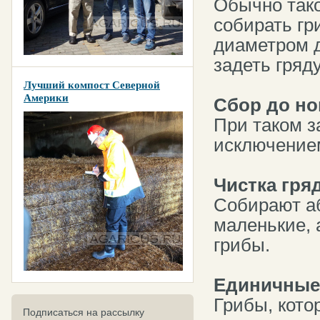
Обычно тако
собирать гр
диаметром д
задеть гряд
Лучший компост Северной
Америки
Сбор до н
При таком з
исключение
Чистка гря
Собирают аб
маленькие, 
грибы.
Единичные
Грибы, кото
Подписаться на рассылку