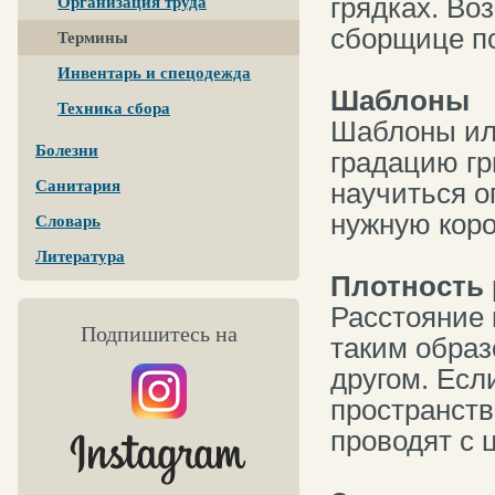
грядках. Во
Организация труда
сборщице п
Термины
Инвентарь и спецодежда
Шаблоны
Техника сбора
Шаблоны ил
Болезни
градацию гр
Санитария
научиться о
нужную коро
Словарь
Литература
Плотность 
Расстояние 
Подпишитесь на
таким образ
другом. Есл
пространств
проводят с 