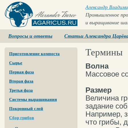
Александр Владими
Промышленное про
и выращивание ша
Agaricus.ru
Вопросы и ответы
Статьи Александра Царёв
Термины
Приготовление компоста
Сырье
Волна
Первая фаза
Массовое со
Вторая фаза
Размер
Третья фаза
Величина гр
Системы выращивания
задание соб
Покровный слой
Например, з
Сбор грибов
что грибы, 