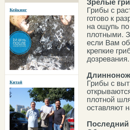
Зрелые гр
Грибы с рас
Кейкинг
готово к ра
на ощупь по
плотными. З
если Вам об
крепкие гри
дозревания.
Длиннонож
Грибы с выт
Китай
открываются
плотной шля
оставляют н
Последний 