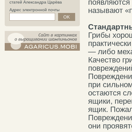
появляются 
статей Александра Царёва
называют «
Адрес электронной почты
Стандартны
Грибы хорош
практически
— либо меха
компост-шампиньоны.рф - сайт в
Качество гр
картинках
повреждени
Повреждения
при сильном
остаются сл
ящики, пере
ящик. Пожал
Повреждения
они проявят