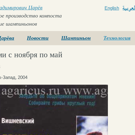
ладимирович Царёв
English
Arabi
е производство компоста
ие шампиньонов
Царёва
Новости
Шампиньон
Технология
ми с ноября по май
3
к-Запад, 2004