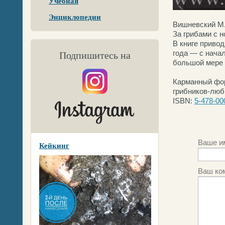
Учебная
Энциклопедии
Вишневский М.
За грибами с н
В книге приво
года — с нача
Подпишитесь на
большой мере 
Карманный фор
грибников-люб
ISBN:
5-478-00
Ваше и
Кейкинг
Ваш ко