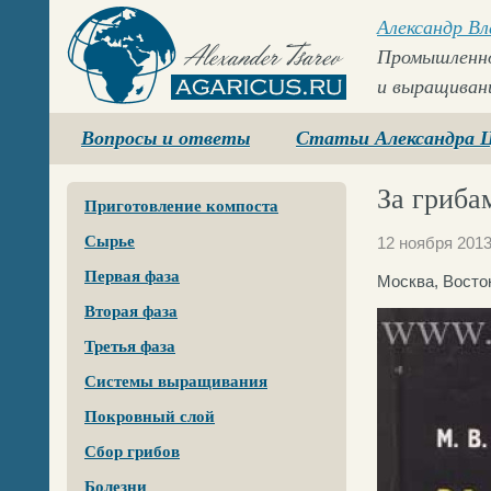
Александр В
Промышленно
и выращиван
Agaricus.ru
Вопросы и ответы
Статьи Александра 
За гриба
Приготовление компоста
Сырье
12 ноября 201
Первая фаза
Москва, Восто
Вторая фаза
Третья фаза
Системы выращивания
Покровный слой
Сбор грибов
Болезни