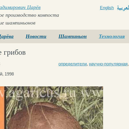
ладимирович Царёв
English
Arabi
е производство компоста
ие шампиньонов
Царёва
Новости
Шампиньон
Технология
е грибов
3
определители
,
научно-популярная
й, 1998