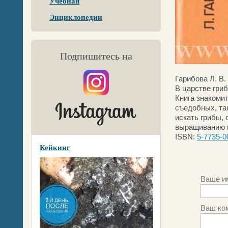
Учебная
Энциклопедии
Подпишитесь на
Гарибова Л. В.
В царстве гри
Книга знакомит
съедобных, так
искать грибы, 
выращиванию г
ISBN:
5-7735-0
Кейкинг
Ваше и
Ваш ко