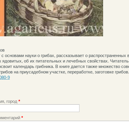
бов
 с основами науки о грибах, рассказывает о распространенных 
 ядовитых, об их питательных и лечебных свойствах. Читатель у
освоит календарь грибника. В книге дается также множество сов
рибов на приусадебном участке, переработке, заготовке грибов
080-9
мя, город
*
мментарий
*