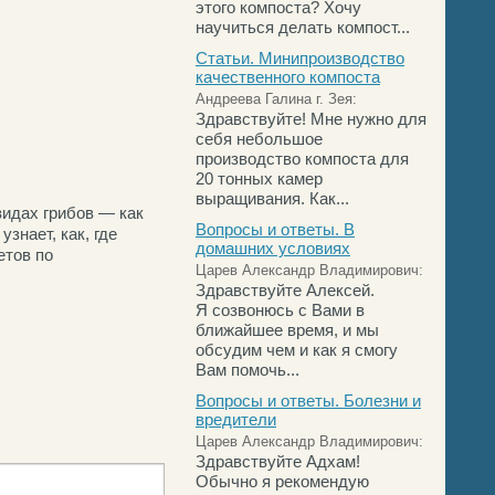
этого компоста? Хочу
научиться делать компост...
Статьи. Минипроизводство
качественного компоста
Андреева Галина г. Зея:
Здравствуйте! Мне нужно для
себя небольшое
производство компоста для
20 тонных камер
выращивания. Как...
видах грибов — как
Вопросы и ответы. В
знает, как, где
домашних условиях
етов по
Царев Александр Владимирович:
.
Здравствуйте Алексей.
Я созвонюсь с Вами в
ближайшее время, и мы
обсудим чем и как я смогу
Вам помочь...
Вопросы и ответы. Болезни и
вредители
Царев Александр Владимирович:
Здравствуйте Адхам!
Обычно я рекомендую