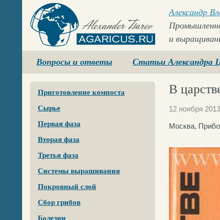
Александр В
Промышленно
и выращиван
Agaricus.ru
Вопросы и ответы
Статьи Александра 
В царств
Приготовление компоста
Сырье
12 ноября 201
Первая фаза
Москва, Прибо
Вторая фаза
Третья фаза
Системы выращивания
Покровный слой
Сбор грибов
Болезни