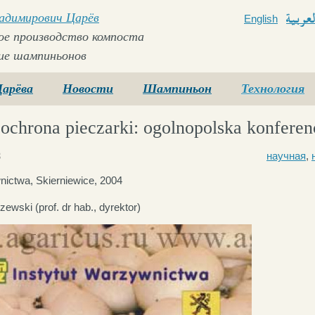
ладимирович Царёв
English
Arabi
е производство компоста
ие шампиньонов
Царёва
Новости
Шампиньон
Технология
ochrona pieczarki: ogolnopolska konfere
3
научная
,
nictwa, Skierniewice, 2004
ewski (prof. dr hab., dyrektor)