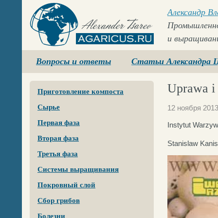
Александр В
Промышленно
и выращиван
Agaricus.ru
Вопросы и ответы
Статьи Александра 
Uprawa i 
Приготовление компоста
Сырье
12 ноября 201
Первая фаза
Instytut Warzyw
Вторая фаза
Stanislaw Kanisz
Третья фаза
Системы выращивания
Покровный слой
Сбор грибов
Болезни