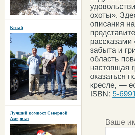
удовольств
охоты». Зд
описания н
Китай
представите
рассказами 
забыта и гр
область пов
настоящая г
оказаться по
кресле, — е
ISBN:
5-699
Лучший компост Северной
Америки
Ваше им