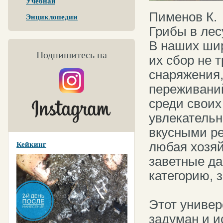
Учебная
Пименов К.
Энциклопедии
Грибы в лесу
В наших шир
Подпишитесь на
их сбор не 
снаряжения,
переживаний
среди своих
увлекательн
вкусными ре
любая хозяй
Кейкинг
заветные да
категорию, 
Этот универ
задуман и и