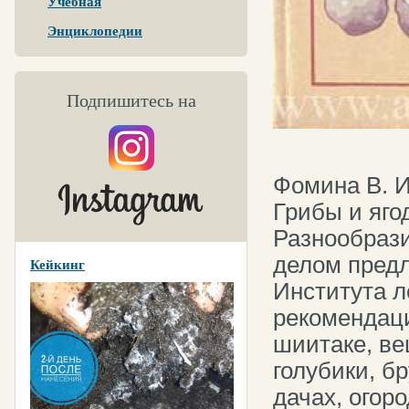
Учебная
Энциклопедии
Подпишитесь на
Фомина В. И.
Грибы и яго
Разнообрази
делом предл
Кейкинг
Института л
рекомендац
шиитаке, веш
голубики, б
дачах, огор