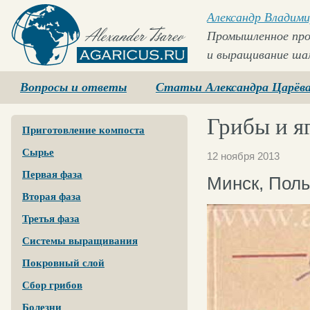
Александр Владими
Промышленное про
и выращивание ша
Agaricus.ru
Вопросы и ответы
Статьи Александра Царёв
Грибы и я
Приготовление компоста
Сырье
12 ноября 2013
Первая фаза
Минск, Полы
Вторая фаза
Третья фаза
Системы выращивания
Покровный слой
Сбор грибов
Болезни