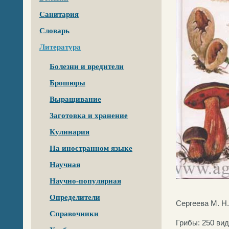
Санитария
Словарь
Литература
Болезни и вредители
Брошюры
Выращивание
Заготовка и хранение
Кулинария
На иностранном языке
Научная
Научно-популярная
Определители
С
ергеева М. Н.
Справочники
Грибы: 250 ви