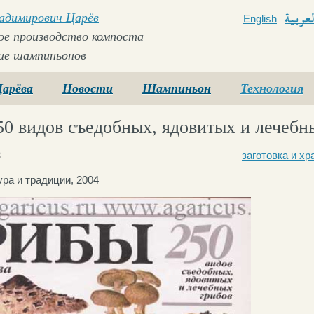
ладимирович Царёв
English
Arabi
е производство компоста
ие шампиньонов
Царёва
Новости
Шампиньон
Технология
50 видов съедобных, ядовитых и лечебн
3
заготовка и хр
ра и традиции, 2004