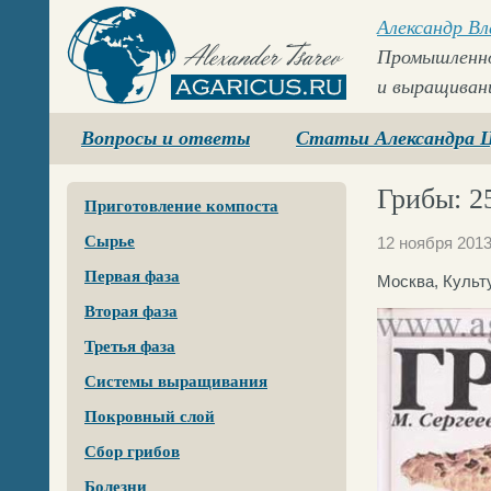
Александр В
Промышленно
и выращиван
Agaricus.ru
Вопросы и ответы
Статьи Александра 
Грибы: 2
Приготовление компоста
Сырье
12 ноября 201
Первая фаза
Москва, Культу
Вторая фаза
Третья фаза
Системы выращивания
Покровный слой
Сбор грибов
Болезни