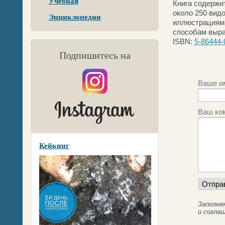
Учебная
Книга содержит
около 250 вид
Энциклопедии
иллюстрациям,
способам выра
ISBN:
5-86444-
Подпишитесь на
Ваше и
Ваш ко
Кейкинг
Заполня
и согла