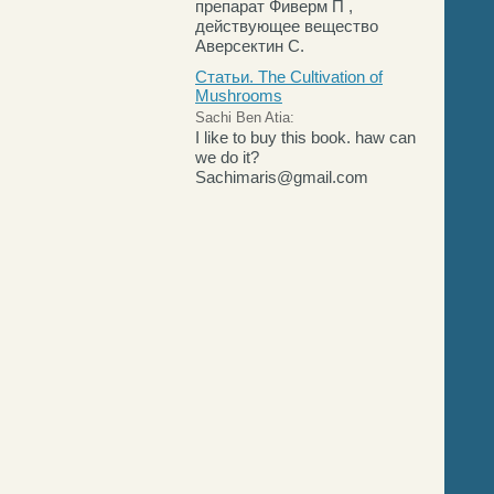
препарат Фиверм П ,
действующее вещество
Аверсектин С.
Статьи. The Cultivation of
Mushrooms
Sachi Ben Atia:
I like to buy this book. haw can
we do it?
Sachimaris@gmail.com