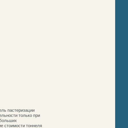
нель пастеризации
ельности только при
ебольших
ие стоимости тоннеля