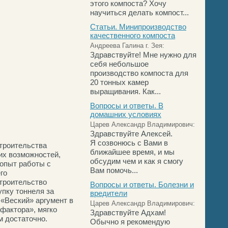
этого компоста? Хочу
научиться делать компост...
Статьи. Минипроизводство
качественного компоста
Андреева Галина г. Зея:
Здравствуйте! Мне нужно для
себя небольшое
производство компоста для
20 тонных камер
выращивания. Как...
Вопросы и ответы. В
домашних условиях
Царев Александр Владимирович:
Здравствуйте Алексей.
Я созвонюсь с Вами в
троительства
ближайшее время, и мы
их возможностей,
обсудим чем и как я смогу
 опыт работы с
Вам помочь...
го
троительство
Вопросы и ответы. Болезни и
упку тоннеля за
вредители
 «Веский» аргумент в
Царев Александр Владимирович:
фактора», мягко
Здравствуйте Адхам!
м достаточно.
Обычно я рекомендую