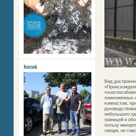
Китай
Вид достроенн
«Происхождени
«хозспособом»
помноженных н
компостом, при
руководствова
небольшого гри
границей и обо
пользу импорт
говоря, не сов