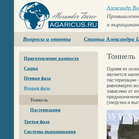
Александр В
Промышленно
и выращиван
Agaricus.ru
Вопросы и ответы
Статьи Александра 
Тоннель
Приготовление компоста
Сырье
Одним из осно
является нали
Первая фаза
пастеризации 
равномерно во 
Вторая фаза
зависимо от е
предназначени
Тоннель
(загрузка и вы
Пастеризация
Третья фаза
Системы выращивания