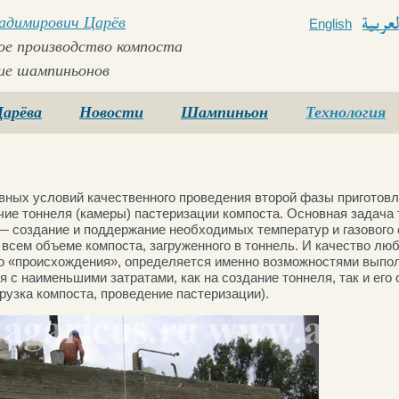
ладимирович Царёв
English
Arabi
е производство компоста
ие шампиньонов
Царёва
Новости
Шампиньон
Технология
вных условий качественного проведения второй фазы приготовл
чие тоннеля (камеры) пастеризации компоста. Основная задача
— создание и поддержание необходимых температур и газового 
всем объеме компоста, загруженного в тоннель. И качество люб
го «происхождения», определяется именно возможностями выпол
я с наименьшими затратами, как на создание тоннеля, так и его
грузка компоста, проведение пастеризации).