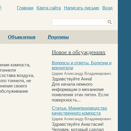
Главная
Карта сайта
Написать письмо
Вход
c
Объявления
Рецепты
Новое в обсуждениях
Вопросы и ответы. Болезни и
ения компоста,
вредители
 тоннеля
Царев Александр Владимирович:
состава воздуха,
Здравствуйте Анна!
ого тоннеля, не
Для начала немного
нения своего
информации о механизме
 обслуживание
появления этих пятен. Если
поверхность...
Статьи. Минипроизводство
качественного компоста
Царев Александр Владимирович:
Здравствуйте Анастасия!
Человек, который сделал