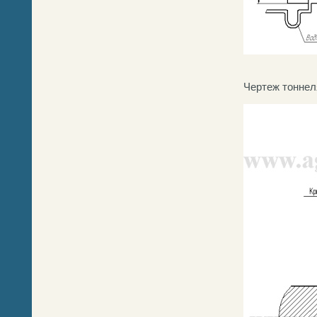
Чертеж тоннел