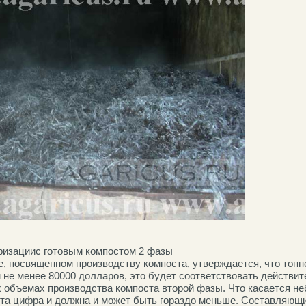
ризациис готовым компостом 2 фазы
е, посвященном производству компоста, утверждается, что тон
 не менее 80000 долларов, это будет соответствовать действит
 объемах производства компоста второй фазы. Что касается н
эта цифра и должна и может быть гораздо меньше. Составляющ