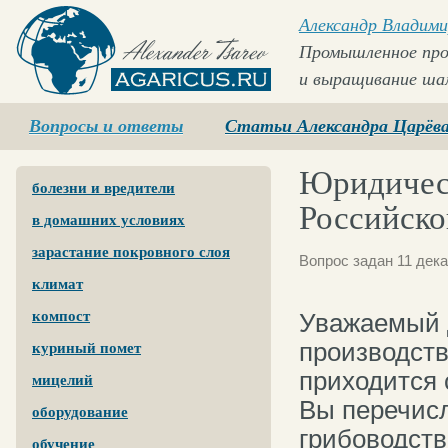
Александр Владими
Промышленное про
и выращивание ша
Agaricus.ru
Вопросы и ответы
Статьи Александра Царёв
Юридическ
болезни и вредители
Российск
в домашних условиях
зарастание покровного слоя
Вопрос задан 11 дека
климат
компост
Уважаемый Д
производств
куриный помет
приходится 
мицелий
Вы перечисл
оборудование
грибоводств
обучение