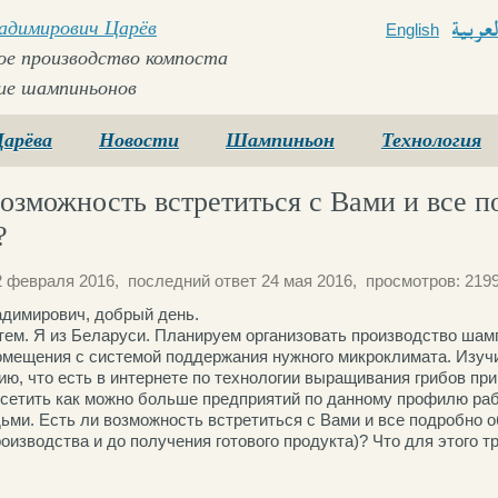
ладимирович Царёв
English
Arabi
е производство компоста
ие шампиньонов
Царёва
Новости
Шампиньон
Технология
возможность встретиться с Вами и все п
?
2 февраля 2016, последний ответ 24 мая 2016, просмотров: 2199
димирович, добрый день.
тем. Я из Беларуси. Планируем организовать производство шам
мещения с системой поддержания нужного микроклимата. Изучи
ю, что есть в интернете по технологии выращивания грибов при
сетить как можно больше предприятий по данному профилю ра
ми. Есть ли возможность встретиться с Вами и все подробно о
оизводства и до получения готового продукта)? Что для этого т