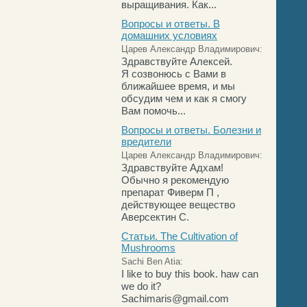
выращивания. Как...
Вопросы и ответы. В
домашних условиях
Царев Александр Владимирович:
Здравствуйте Алексей.
Я созвонюсь с Вами в
ближайшее время, и мы
обсудим чем и как я смогу
Вам помочь...
Вопросы и ответы. Болезни и
вредители
Царев Александр Владимирович:
Здравствуйте Адхам!
Обычно я рекомендую
препарат Фиверм П ,
действующее вещество
Аверсектин С.
Статьи. The Cultivation of
Mushrooms
Sachi Ben Atia:
I like to buy this book. haw can
we do it?
Sachimaris@gmail.com