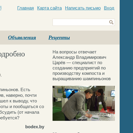
Главная
Карта сайта
Написать письмо
Вход
c
Объявления
Рецепты
На вопросы отвечает
одробно
Александр Владимирович
Царёв — специалист по
созданию предприятий по
производству компоста и
.
выращиванию шампиньонов
пиньонов. Есть
в, наверно, почти
шел к выводу, что
боты и пообщаться со
бсудить (от начала
ребуется?
bodex.by