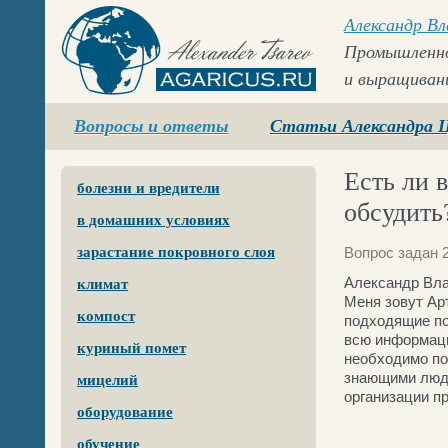
Александр В
Промышленно
и выращиван
Agaricus.ru
Вопросы и ответы
Статьи Александра 
Есть ли 
болезни и вредители
обсудить
в домашних условиях
зарастание покровного слоя
Вопрос задан 
Александр Вла
климат
Меня зовут Ар
компост
подходящие по
всю информаци
куриный помет
необходимо по
знающими людь
мицелий
организации пр
оборудование
обучение