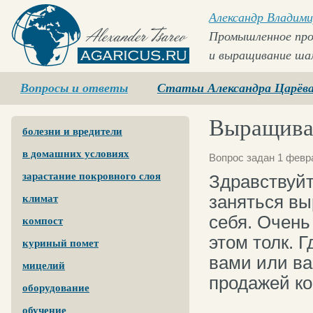
Александр Владими
Промышленное про
и выращивание ша
Agaricus.ru
Вопросы и ответы
Статьи Александра Царёв
Выращиван
болезни и вредители
в домашних условиях
Вопрос задан 1 февр
зарастание покровного слоя
Здравствуй
заняться в
климат
себя. Очень
компост
этом толк. 
куриный помет
вами или в
мицелий
продажей к
оборудование
обучение