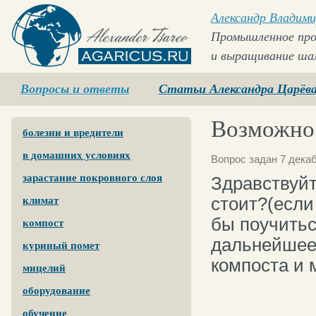
Александр Владими
Промышленное про
и выращивание ша
Agaricus.ru
Вопросы и ответы
Статьи Александра Царёв
Возможно 
болезни и вредители
в домашних условиях
Вопрос задан 7 декаб
зарастание покровного слоя
Здравствуйт
стоит?(если
климат
бы поучитьс
компост
дальнейшее
куриный помет
компоста и 
мицелий
оборудование
обучение