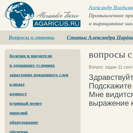
Александр Владими
Промышленное про
и выращивание ша
Agaricus.ru
Вопросы и ответы
Статьи Александра Царёв
вопросы 
болезни и вредители
в домашних условиях
Вопрос задан 11 сент
зарастание покровного слоя
Здравствуйт
Подскажите
климат
Мне видится
компост
выражение к
куриный помет
мицелий
оборудование
обучение