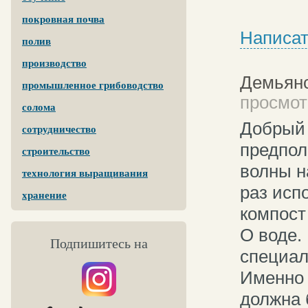
покровная почва
Написат
полив
производство
Демьян
промышленное грибоводство
просмот
солома
Добрый 
сотрудничество
предпол
строительство
волны н
технология выращивания
раз исп
хранение
компост
О воде.
Подпишитесь на
специал
Именно 
должна 