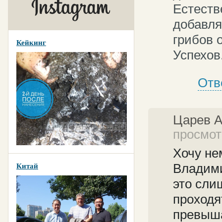
Естеств
добавля
грибов 
Кейкинг
Успехов
Отв
Царев 
просмот
Хочу не
Владими
Китай
это сли
проходят
превыша