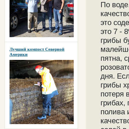
По воде
качеств
это сод
это 7 -
грибы б
малейше
Лучший компост Северной
Америки
пятна, 
розовато
дня. Ес
грибы х
потеря 
грибах,
полива 
качеств