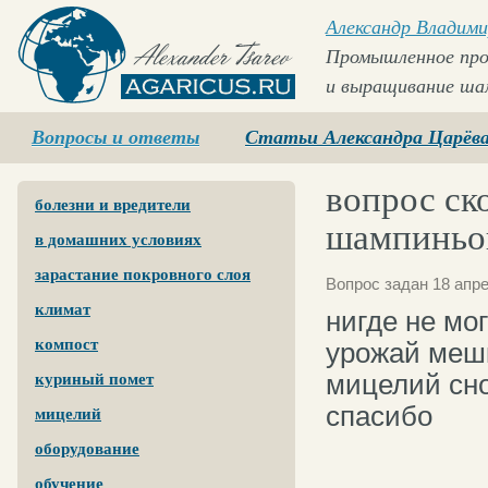
Александр Владими
Промышленное про
и выращивание ша
Agaricus.ru
Вопросы и ответы
Статьи Александра Царёв
вопрос ск
болезни и вредители
шампиньо
в домашних условиях
зарастание покровного слоя
Вопрос задан 18 апре
климат
нигде не мо
компост
урожай мешк
мицелий сно
куриный помет
спасибо
мицелий
оборудование
обучение