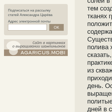
солей в
тем соз
Подписаться на рассылку
тканях 
статей Александра Царёва
Адрес электронной почты
положит
содержа
Существ
полива 
сказать
компост-шампиньоны.рф - сайт в
практик
картинках
из сква
приходи
день. О
выращен
политые
дней в 