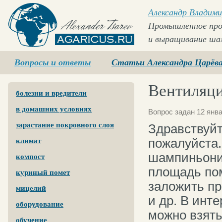
Александр Владими
Промышленное про
и выращивание ша
Agaricus.ru
Вопросы и ответы
Статьи Александра Царёв
Вентиляци
болезни и вредители
в домашних условиях
Вопрос задан 12 янва
зарастание покровного слоя
Здравствуй
пожалуйста.
климат
шампиньониц
компост
площадь пом
куриный помет
заложить пр
мицелий
и др. В инте
оборудование
можно взят
обучение