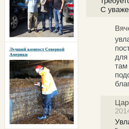
требует
С уваже
Вяч
увл
пос
Лучший компост Северной
Америки
для
там
под
бла
Цар
201
Увл