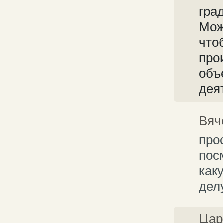
гра
Мож
что
про
объ
дея
Вяч
про
пос
как
дел
Цар