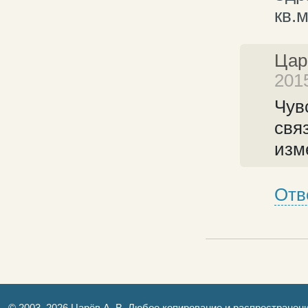
кв.м
Цар
201
Чув
свя
изм
Отв
© 2003–2026 Царёв А. В. Любое копирование и распространен