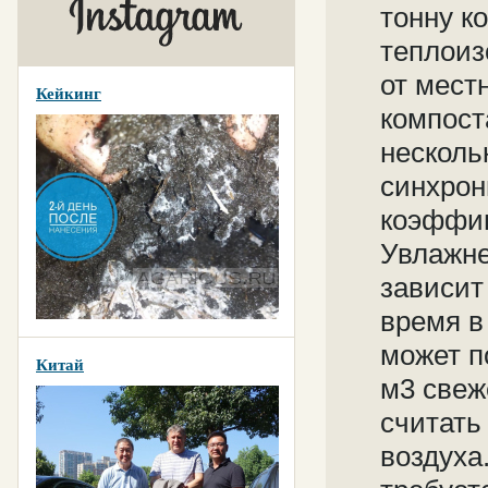
тонну к
теплоиз
от местн
Кейкинг
компост
несколь
синхрон
коэффиц
Увлажне
зависит
время в
может п
Китай
м3 свеж
считать
воздуха