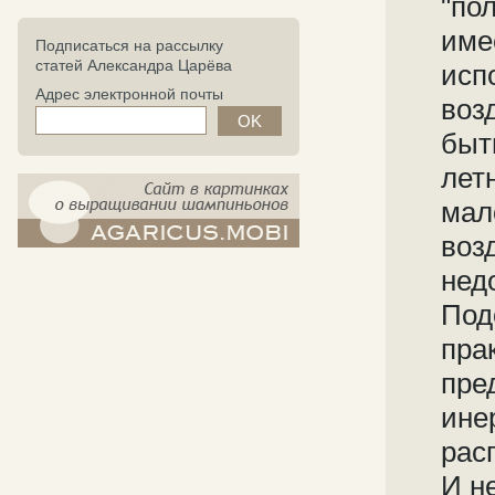
"по
име
Подписаться на рассылку
статей Александра Царёва
исп
Адрес электронной почты
воз
быт
лет
мал
возд
компост-шампиньоны.рф - сайт в
нед
картинках
Под
пра
пре
ине
рас
И н