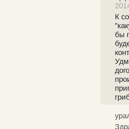
201
К с
"ка
бы 
буд
кон
Удм
дог
про
при
гри
ура
Здр