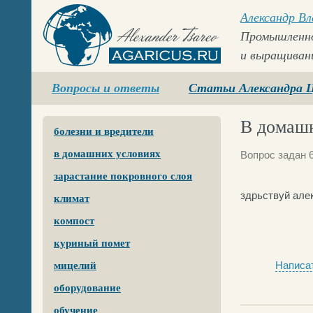
Александр В
Промышленно
и выращиван
Agaricus.ru
Вопросы и ответы
Статьи Александра 
В домаш
болезни и вредители
в домашних условиях
Вопрос задан 6
зарастание покровного слоя
здрьствуй алек
климат
компост
куриный помет
Написат
мицелий
оборудование
обучение