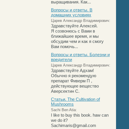
выращивания. Как...
Вопросы и ответы. В
домашних условиях
Царев Александр Владимирович:
Здравствуйте Алексей.
Я созвонюсь с Вами в
ближайшее время, и мы
обсудим чем и как я смогу
Вам помочь...
Вопросы и ответы. Болезни и
вредители
Царев Александр Владимирович:
Здравствуйте Адхам!
Обычно я рекомендую
препарат Фиверм П ,
действующее вещество
Аверсектин С.
Статьи. The Cultivation of
Mushrooms
Sachi Ben Atia:
I like to buy this book. haw can
we do it?
Sachimaris@gmail.com