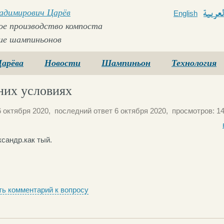
ладимирович Царёв
English
Arabi
е производство компоста
ие шампиньонов
Царёва
Новости
Шампиньон
Технология
них условиях
 октября 2020, последний ответ 6 октября 2020, просмотров: 14
сандр.как тый.
ь комментарий к вопросу