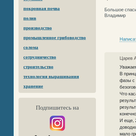
покровная почва
Большое спаси
Владимир
полив
производство
промышленное грибоводство
Написат
солома
сотрудничество
Царев 
строительство
Уважае
В принц
технология выращивания
фазы с 
хранение
безогов
Что кас
результ
Подпишитесь на
результ
конечно
И еще, 
доводил
мало гр