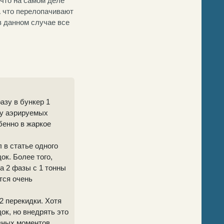
 что на самом деле
А что перелопачивают
в данном случае все
азу в бункер 1
 у аэрируемых
бенно в жаркое
 в статье одного
ок. Более того,
а 2 фазы с 1 тонны
тся очень
 2 перекидки. Хотя
ок, но внедрять это
азных моментов,