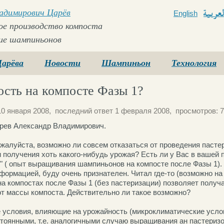
ладимирович Царёв
English
Arabi
е производство компоста
ие шампиньонов
Царёва
Новости
Шампиньон
Технология
сть на компосте Фазы 1?
10 января 2008, последний ответ 1 февраля 2008, просмотров: 7
рев Александр Владимирович.
жалуйста, возможно ли совсем отказаться от проведения пасте
и получения хоть какого-нибудь урожая? Есть ли у Вас в вашей
" ( опыт выращивания шампиньонов на компосте после Фазы 1).
ормацией, буду очень признателен. Читал где-то (возможно на 
а компостах после Фазы 1 (без пастеризации) позволяет получ
т массы компоста. Действительно ли такое возможно?
 условия, влияющие на урожайность (микроклиматические услов
тоянными, т.е. аналогичными случаю выращивания ан пастериз