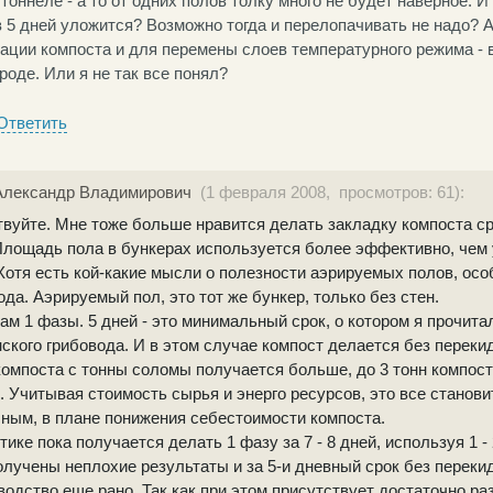
 тоннеле - а то от одних полов толку много не будет наверное. И
 5 дней уложится? Возможно тогда и перелопачивать не надо? 
ации компоста и для перемены слоев температурного режима - 
роде. Или я не так все понял?
Ответить
Александр Владимирович
(1 февраля 2008, просмотров: 61):
вуйте. Мне тоже больше нравится делать закладку компоста ср
Площадь пола в бункерах используется более эффективно, чем
Хотя есть кой-какие мысли о полезности аэрируемых полов, осо
ода. Аэрируемый пол, это тот же бункер, только без стен.
ам 1 фазы. 5 дней - это минимальный срок, о котором я прочитал
ского грибовода. И в этом случае компост делается без перекид
омпоста с тонны соломы получается больше, до 3 тонн компост
 Учитывая стоимость сырья и энерго ресурсов, это все станови
ным, в плане понижения себестоимости компоста.
тике пока получается делать 1 фазу за 7 - 8 дней, используя 1 -
лучены неплохие результаты и за 5-и дневный срок без перекид
водство еще рано. Так как при этом присутствует достаточно р