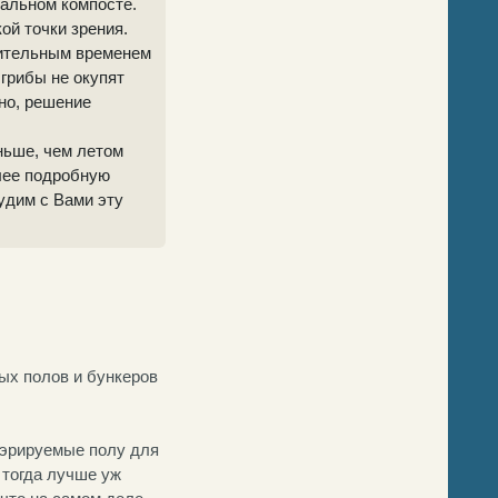
мальном компосте.
ой точки зрения.
нительным временем
грибы не окупят
но, решение
ньше, чем летом
олее подробную
удим с Вами эту
ых полов и бункеров
 аэрируемые полу для
 тогда лучше уж