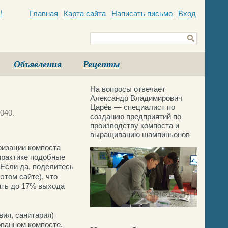
Главная
Карта сайта
Написать письмо
Вход
c
Объявления
Рецепты
На вопросы отвечает
Александр Владимирович
Царёв — специалист по
040.
созданию предприятий по
производству компоста и
выращиванию шампиньонов
ризации компоста
 практике подобные
 Если да, поделитесь
этом сайте), что
ать до 17% выхода
ия, санитария)
ованном компосте.