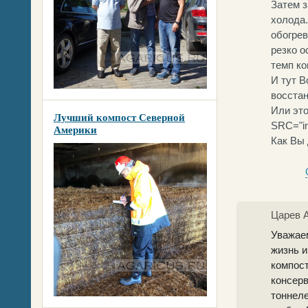
Затем з
холода.
обогрев
резко о
темп ко
И тут В
восстан
Или это
Лучший компост Северной
SRC="im
Америки
Как Вы
Царев 
Уважае
жизнь и
компост
консерв
тоннел