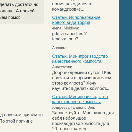
время находился в
сделать достаточно
командировке...
больше. А плохой
Вам помог.
Статьи. Использование
нового вида торфа
elena, Moldova:
gde vi nahoditesi?
tena za tonu?
Аноним:
Статьи. Минипроизводство
качественного компоста
Анастасия:
Доброго времени суток!!! Как
связаться с производителем
этого компоста? Хочу
научиться делать компост...
Статьи. Минипроизводство
качественного компоста
Андреева Галина г. Зея:
Здравствуйте! Мне нужно для
од навесом причём из
себя небольшое
 По этой причине
производство компоста для
20 тонных камер