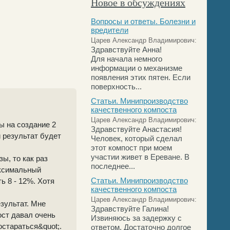
Новое в обсуждениях
Вопросы и ответы. Болезни и
вредители
Царев Александр Владимирович:
Здравствуйте Анна!
Для начала немного
информации о механизме
появления этих пятен. Если
поверхность...
Статьи. Минипроизводство
качественного компоста
Царев Александр Владимирович:
ы на создание 2
Здравствуйте Анастасия!
 результат будет
Человек, который сделал
этот компост при моем
участии живет в Ереване. В
ы, то как раз
последнее...
аксимальный
Статьи. Минипроизводство
ь 8 - 12%. Хотя
качественного компоста
Царев Александр Владимирович:
езультат. Мне
Здравствуйте Галина!
ост давал очень
Извиняюсь за задержку с
остараться&quot;.
ответом. Достаточно долгое