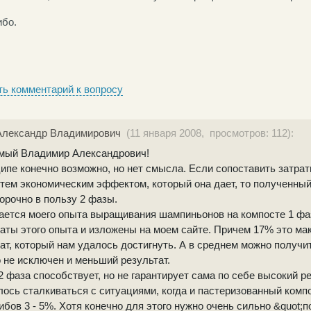
бо.
ь комментарий к вопросу
Александр Владимирович
(11 января 2008, просмотров: 112):
мый Владимир Александрович!
ипе конечно возможно, но нет смысла. Если сопоставить затрат
тем экономическим эффектом, который она дает, то полученный
орочно в пользу 2 фазы.
ается моего опыта выращивания шампиньонов на компосте 1 фаз
аты этого опыта и изложены на моем сайте. Причем 17% это м
ат, который нам удалось достигнуть. А в среднем можно получит
 не исключен и меньший результат.
2 фаза способствует, но не гарантирует сама по себе высокий р
ось сталкиваться с ситуациями, когда и пастеризованный комп
ибов 3 - 5%. Хотя конечно для этого нужно очень сильно &quot;п