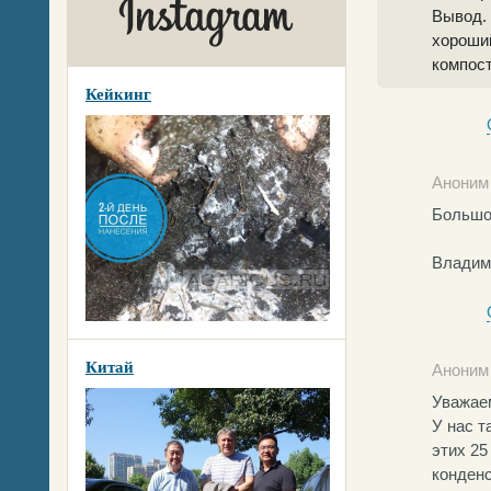
Вывод. 
хороший
компост
Кейкинг
Аноним 
Большо
Владим
Китай
Аноним 
Уважае
У нас т
этих 25
конденс