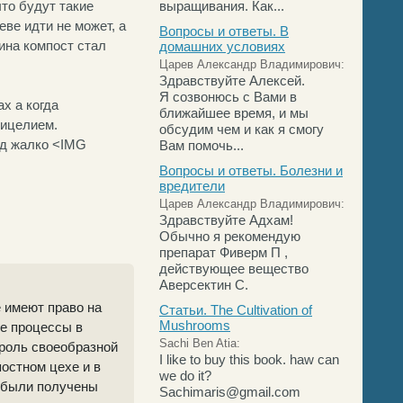
то будут такие
выращивания. Как...
еве идти не может, а
Вопросы и ответы. В
ина компост стал
домашних условиях
Царев Александр Владимирович:
Здравствуйте Алексей.
Я созвонюсь с Вами в
х а когда
ближайшее время, и мы
мицелием.
обсудим чем и как я смогу
уд жалко <IMG
Вам помочь...
Вопросы и ответы. Болезни и
вредители
Царев Александр Владимирович:
Здравствуйте Адхам!
Обычно я рекомендую
препарат Фиверм П ,
действующее вещество
Аверсектин С.
 имеют право на
Статьи. The Cultivation of
Mushrooms
се процессы в
Sachi Ben Atia:
 роль своеобразной
I like to buy this book. haw can
остном цехе и в
we do it?
и были получены
Sachimaris@gmail.com