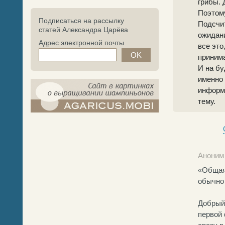
грибы. 
Поэтому
Подписаться на рассылку
Подсчит
статей Александра Царёва
ожидани
Адрес электронной почты
все это
приним
И на бу
именно 
информа
тему.
компост-шампиньоны.рф - сайт в
картинках
Аноним 
«Общая
обычно 
Добрый 
первой 