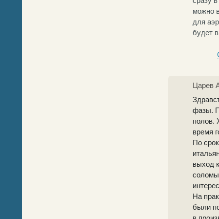
сразу в
можно в
для аэр
будет в
Царев 
Здравст
фазы. 
полов. 
время г
По срок
итальян
выход к
соломы.
интерес
На прак
были по
в произ