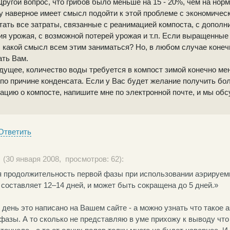
Другой вопрос, что грибов было меньше на 15 - 20%, чем на нор
 наверное имеет смысл подойти к этой проблеме с экономическ
ать все затраты, связанные с реанимацией компоста, с допол
я урожая, с возможной потерей урожая и т.п. Если выращенные 
, какой смысл всем этим заниматься? Но, в любом случае конеч
ать Вам.
дущее, количество воды требуется в компост зимой конечно ме
по причине конденсата. Если у Вас будет желание получить б
цию о компосте, напишите мне по электронной почте, и мы обс
Ответить
(30 января 2008, просмотров: 62):
 продолжительность первой фазы при использовании аэрируем
составляет 12–14 дней, и может быть сокращена до 5 дней.»
день это написано на Вашем сайте - а можно узнать что такое
фазы. А то сколько не представляю в уме прихожу к выводу что