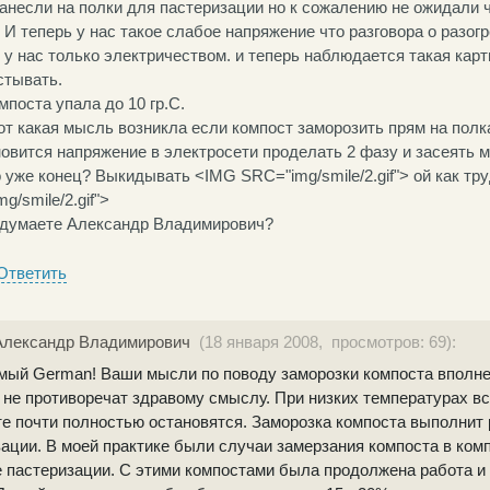
анесли на полки для пастеризации но к сожалению не ожидали ч
 И теперь у нас такое слабое напряжение что разговора о разогр
 у нас только электричеством. и теперь наблюдается такая карт
стывать.
мпоста упала до 10 гр.С.
от какая мысль возникла если компост заморозить прям на полка
овится напряжение в электросети проделать 2 фазу и засеять 
 уже конец? Выкидывать <IMG SRC="img/smile/2.gif"> ой как тр
g/smile/2.gif">
 думаете Александр Владимирович?
Ответить
Александр Владимирович
(18 января 2008, просмотров: 69):
мый German! Ваши мысли по поводу заморозки компоста вполне
 не противоречат здравому смыслу. При низких температурах в
е почти полностью остановятся. Заморозка компоста выполнит
ации. В моей практике были случаи замерзания компоста в комп
е пастеризации. С этими компостами была продолжена работа 