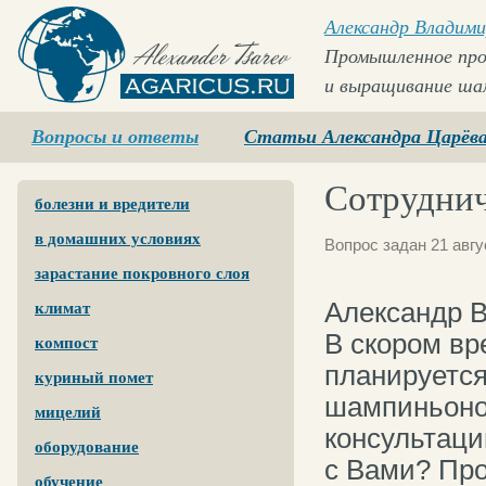
Александр Владими
Промышленное про
и выращивание ша
Agaricus.ru
Вопросы и ответы
Статьи Александра Царёв
Сотрудни
болезни и вредители
в домашних условиях
Вопрос задан 21 авгу
зарастание покровного слоя
Александр 
климат
В скором вр
компост
планируется
куриный помет
шампиньоно
мицелий
консультаци
оборудование
с Вами? Про
обучение