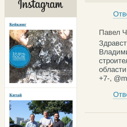
Отв
Кейкинг
Павел Ч
Здравст
Владими
строите
области
+7-, @ma
Отв
Китай