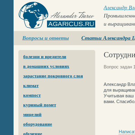
Александр В
Промышленно
и выращиван
Agaricus.ru
Вопросы и ответы
Статьи Александра 
Сотрудни
болезни и вредители
в домашних условиях
Вопрос задан 
зарастание покровного слоя
Александр Вла
климат
для выращиван
компост
Учитывая ваш 
вами. Спасибо,
куриный помет
мицелий
оборудование
Написат
обучение