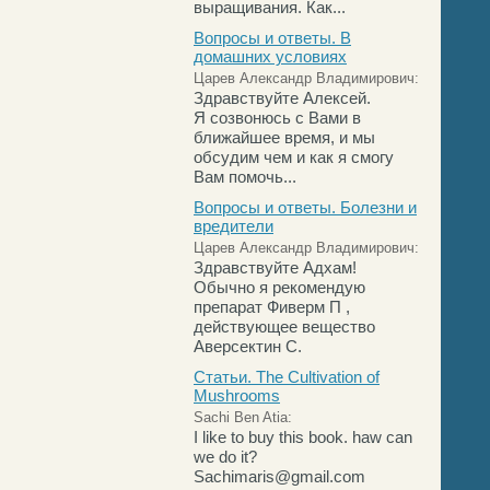
выращивания. Как...
Вопросы и ответы. В
домашних условиях
Царев Александр Владимирович:
Здравствуйте Алексей.
Я созвонюсь с Вами в
ближайшее время, и мы
обсудим чем и как я смогу
Вам помочь...
Вопросы и ответы. Болезни и
вредители
Царев Александр Владимирович:
Здравствуйте Адхам!
Обычно я рекомендую
препарат Фиверм П ,
действующее вещество
Аверсектин С.
Статьи. The Cultivation of
Mushrooms
Sachi Ben Atia:
I like to buy this book. haw can
we do it?
Sachimaris@gmail.com