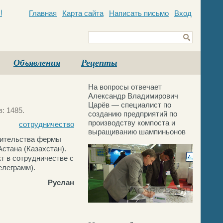
Главная
Карта сайта
Написать письмо
Вход
c
Объявления
Рецепты
На вопросы отвечает
Александр Владимирович
Царёв — специалист по
: 1485.
созданию предприятий по
производству компоста и
сотрудничество
выращиванию шампиньонов
оительства фермы
стана (Казахстан).
т в сотрудничестве с
елеграмм).
Руслан