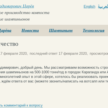
ладимирович Царёв
English
Arabi
е производство компоста
ие шампиньонов
Царёва
Новости
Шампиньон
Технология
чество
17 февраля 2020, последний ответ 17 февраля 2020, просмотров
димирович, добрый день. Мы рассматриваем возможность стр
ия шампиньонов на 500-1000 тонн/год в городах Караганда или А
многолетний опыт в этой сфере, хотелось бы реализовать проек
 ждём ответа от вас (можете звонить/написать на вотсапп или т
ь комментарий к вопросу