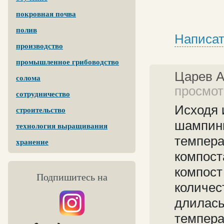
покровная почва
полив
Написат
производство
промышленное грибоводство
Царев 
солома
просмотр
сотрудничество
Исходя 
строительство
шампинь
технология выращивания
темпера
хранение
компост
компост
Подпишитесь на
количест
длилась
темпера