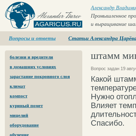
Александр Владими
Промышленное про
и выращивание ша
Agaricus.ru
Вопросы и ответы
Статьи Александра Царёв
штамм ми
болезни и вредители
в домашних условиях
Вопрос задан 19 авгу
зарастание покровного слоя
Какой штам
температуре
климат
Нужно отопл
компост
Влияет темп
куриный помет
длительнос
мицелий
Спасибо.
оборудование
обучение