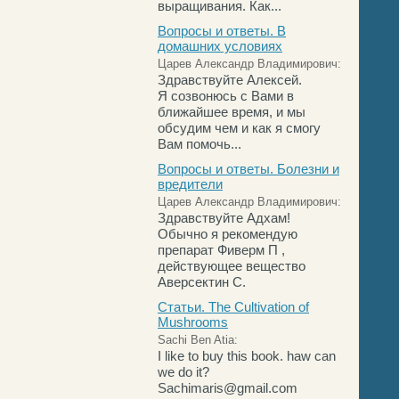
выращивания. Как...
Вопросы и ответы. В
домашних условиях
Царев Александр Владимирович:
Здравствуйте Алексей.
Я созвонюсь с Вами в
ближайшее время, и мы
обсудим чем и как я смогу
Вам помочь...
Вопросы и ответы. Болезни и
вредители
Царев Александр Владимирович:
Здравствуйте Адхам!
Обычно я рекомендую
препарат Фиверм П ,
действующее вещество
Аверсектин С.
Статьи. The Cultivation of
Mushrooms
Sachi Ben Atia:
I like to buy this book. haw can
we do it?
Sachimaris@gmail.com