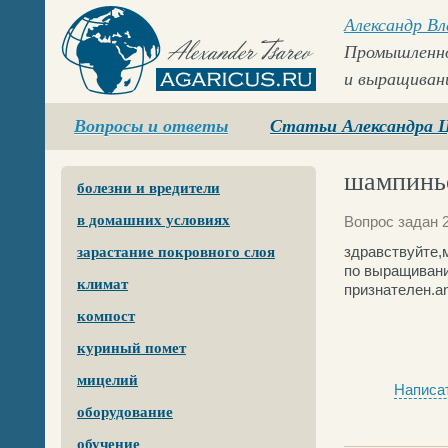
Александр В
Промышленно
и выращиван
Agaricus.ru
Вопросы и ответы
Статьи Александра 
шампинь
болезни и вредители
в домашних условиях
Вопрос задан 2
здравствуйте,
зарастание покровного слоя
по выращивани
климат
признателен.a
компост
куриный помет
мицелий
Написат
оборудование
обучение