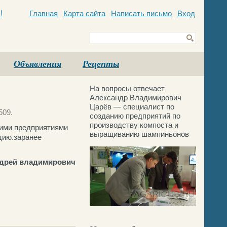
Главная
Карта сайта
Написать письмо
Вход
c
Объявления
Рецепты
На вопросы отвечает
Александр Владимирович
Царёв — специалист по
509.
созданию предприятий по
производству компоста и
шими предприятиями
выращиванию шампиньонов
цию.заранее
ндрей владимирович