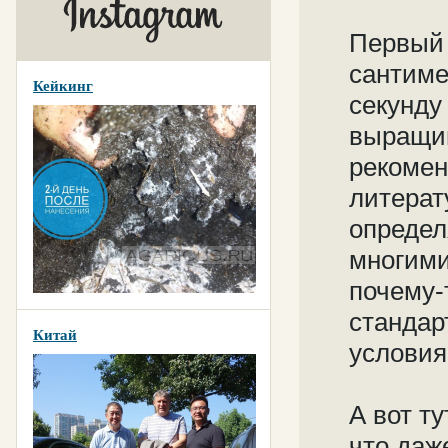
Первый 
сантиме
Кейкинг
секунду
выращив
рекомен
литерат
определ
многими
почему-
стандар
Китай
условия
А вот т
что даж