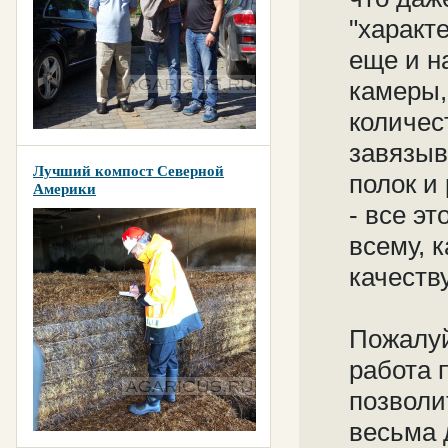
"характе
еще и н
камеры,
количес
завязыв
Лучший компост Северной
полок и
Америки
- все э
всему, 
качеств
Пожалуй
работа 
позволи
весьма 