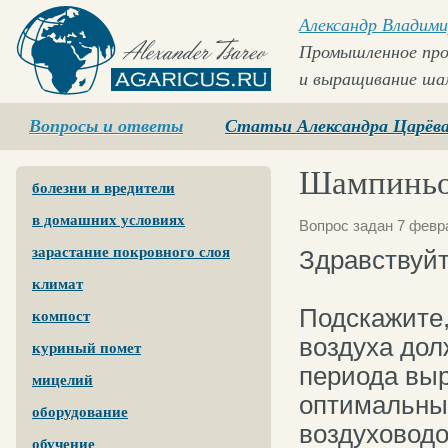
Александр Владими
Промышленное про
и выращивание ша
Agaricus.ru
Вопросы и ответы
Статьи Александра Царёв
Шампинь
болезни и вредители
в домашних условиях
Вопрос задан 7 февра
зарастание покровного слоя
Здравствуйт
климат
Подскажите,
компост
воздуха дол
куриный помет
периода вы
мицелий
оптимальные
оборудование
воздуховодо
обучение