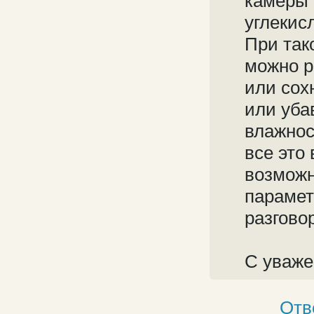
камеры 
углекис
При так
можно р
или сох
или уба
влажност
все это
возможн
парамет
разгово
С уваже
Отв