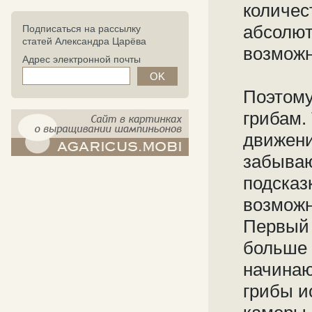
количест
абсолют
Подписаться на рассылку
статей Александра Царёва
возможн
Адрес электронной почты
Поэтому
грибам.
движени
забываю
компост-шампиньоны.рф - сайт в
картинках
подсказ
возможн
Первый 
больше 
начинаю
грибы и