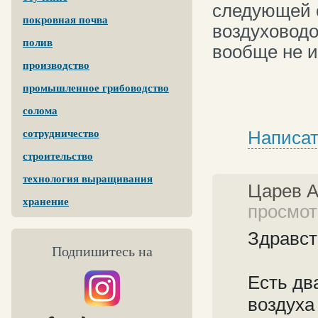
следующей с
покровная почва
воздуховодо
полив
вообще не 
производство
промышленное грибоводство
солома
Написат
сотрудничество
строительство
технология выращивания
Царев 
хранение
просмотр
Здравст
Подпишитесь на
Есть дв
воздуха