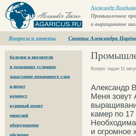
Александр Владими
Промышленное про
и выращивание ша
Agaricus.ru
Вопросы и ответы
Статьи Александра Царёв
Промышле
болезни и вредители
в домашних условиях
Вопрос задан 11 авгу
зарастание покровного слоя
Александр В
климат
Меня зовут 
компост
выращивани
куриный помет
камер по 17
мицелий
Необходима
оборудование
и огромное 
обучение