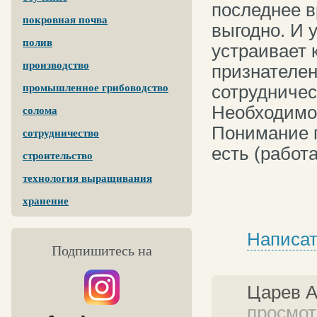
последнее в
покровная почва
выгодно. И 
полив
устраивает 
производство
признателен
сотрудничес
промышленное грибоводство
Необходимое
солома
Понимание 
сотрудничество
есть (работ
строительство
технология выращивания
хранение
Написат
Подпишитесь на
Царев 
просмотр