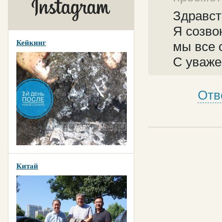
Здравст
Я созво
Кейкинг
мы все 
С уваже
Отв
Китай