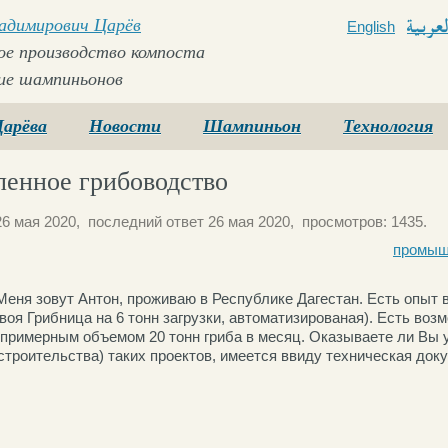
ладимирович Царёв
English
Arabi
е производство компоста
ие шампиньонов
Царёва
Новости
Шампиньон
Технология
енное грибоводство
6 мая 2020, последний ответ 26 мая 2020, просмотров: 1435.
промыш
Меня зовут Антон, проживаю в Республике Дагестан. Есть опыт
воя Грибница на 6 тонн загрузки, автоматизированая). Есть воз
 примерным объемом 20 тонн гриба в месяц. Оказываете ли Вы у
строительства) таких проектов, имеется ввиду техническая док