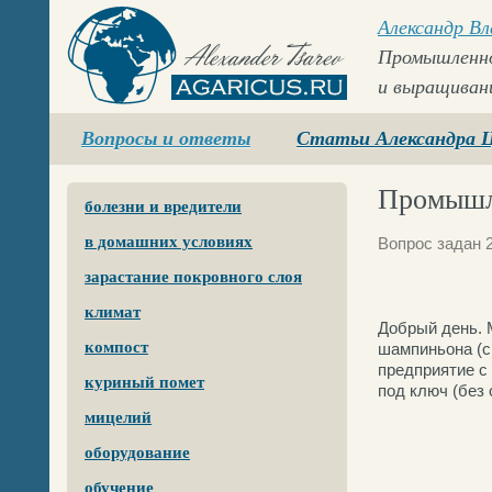
Александр В
Промышленно
и выращиван
Agaricus.ru
Вопросы и ответы
Статьи Александра 
Промышл
болезни и вредители
в домашних условиях
Вопрос задан 2
зарастание покровного слоя
климат
Добрый день. 
компост
шампиньона (с
предприятие с
куриный помет
под ключ (без 
мицелий
оборудование
обучение