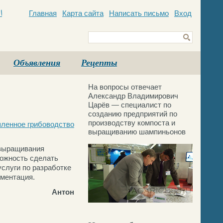
Главная
Карта сайта
Написать письмо
Вход
c
Объявления
Рецепты
На вопросы отвечает
Александр Владимирович
Царёв — специалист по
созданию предприятий по
производству компоста и
ленное грибоводство
выращиванию шампиньонов
 выращивания
можность сделать
слуги по разработке
ументация.
Антон