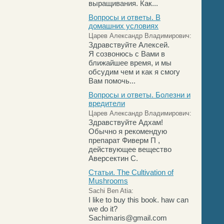
выращивания. Как...
Вопросы и ответы. В
домашних условиях
Царев Александр Владимирович:
Здравствуйте Алексей.
Я созвонюсь с Вами в
ближайшее время, и мы
обсудим чем и как я смогу
Вам помочь...
Вопросы и ответы. Болезни и
вредители
Царев Александр Владимирович:
Здравствуйте Адхам!
Обычно я рекомендую
препарат Фиверм П ,
действующее вещество
Аверсектин С.
Статьи. The Cultivation of
Mushrooms
Sachi Ben Atia:
I like to buy this book. haw can
we do it?
Sachimaris@gmail.com