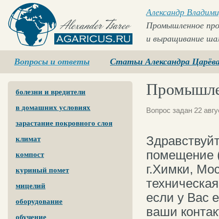
Александр Владими
Промышленное про
и выращивание ша
Agaricus.ru
Вопросы и ответы
Статьи Александра Царёв
Промышле
болезни и вредители
в домашних условиях
Вопрос задан 22 авгу
зарастание покровного слоя
Здравствуйт
климат
помещение 
компост
г.Химки, Мо
куриный помет
техническая
мицелий
если у Вас 
оборудование
ваши контак
обучение