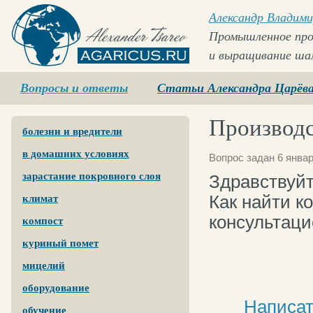
Александр Владими
Промышленное про
и выращивание ша
Agaricus.ru
Вопросы и ответы
Статьи Александра Царёв
Производ
болезни и вредители
в домашних условиях
Вопрос задан 6 январ
зарастание покровного слоя
Здравствуйт
Как найти 
климат
консультаци
компост
куриный помет
мицелий
оборудование
Написат
обучение