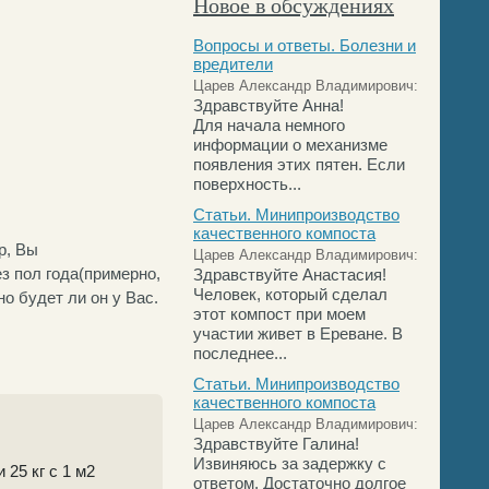
Новое в обсуждениях
Вопросы и ответы. Болезни и
вредители
Царев Александр Владимирович:
Здравствуйте Анна!
Для начала немного
информации о механизме
появления этих пятен. Если
поверхность...
Статьи. Минипроизводство
качественного компоста
р, Вы
Царев Александр Владимирович:
з пол года(примерно,
Здравствуйте Анастасия!
Человек, который сделал
о будет ли он у Вас.
этот компост при моем
участии живет в Ереване. В
последнее...
Статьи. Минипроизводство
качественного компоста
Царев Александр Владимирович:
Здравствуйте Галина!
Извиняюсь за задержку с
 25 кг с 1 м2
ответом. Достаточно долгое