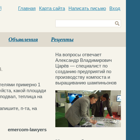
Главная
Карта сайта
Написать письмо
Вход
c
Объявления
Рецепты
На вопросы отвечает
Александр Владимирович
Царёв — специалист по
4.
созданию предприятий по
производству компоста и
выращиванию шампиньонов
ателями примерно 1
уйста, какой площади
 подвал, теплица на
апишите, п-та, на
emercom-lawyers