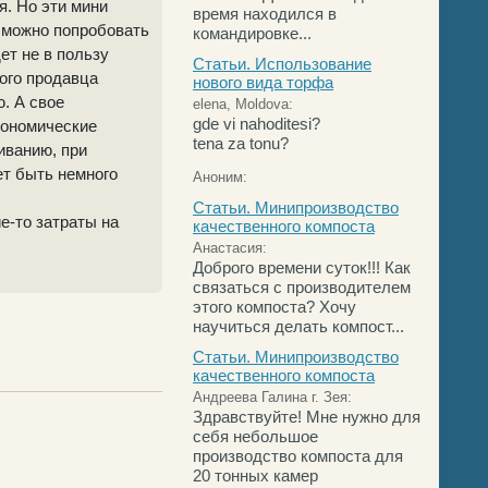
. Но эти мини
время находился в
 можно попробовать
командировке...
ет не в пользу
Статьи. Использование
ного продавца
нового вида торфа
. А свое
elena, Moldova:
gde vi nahoditesi?
кономические
tena za tonu?
иванию, при
ет быть немного
Аноним:
Статьи. Минипроизводство
е-то затраты на
качественного компоста
Анастасия:
Доброго времени суток!!! Как
связаться с производителем
этого компоста? Хочу
научиться делать компост...
Статьи. Минипроизводство
качественного компоста
Андреева Галина г. Зея:
Здравствуйте! Мне нужно для
себя небольшое
производство компоста для
20 тонных камер