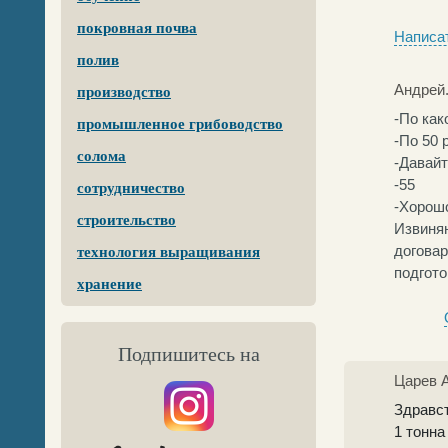
покровная почва
Написат
полив
Андрей
производство
-По как
промышленное грибоводство
-По 50 
солома
-Давайт
-55
сотрудничество
-Хорошо
строительство
Извиняю
договар
технология выращивания
подгото
хранение
Подпишитесь на
Царев 
Здравс
1 тонна