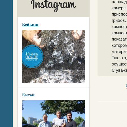
площад
камеры
приспос
грибов.
Кейкинг
компост
компост
показат
котором
материа
Так что
осущес
С уваж
Китай