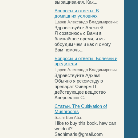
выращивания. Как...
Вопросы и ответы. В
домашних условиях
Царев Александр Владимирович:
Здравствуйте Алексей.
Я созвонюсь с Вами в
ближайшее время, и мы
обсудим чем и как я смогу
Вам помочь...
Вопросы и ответы. Болезни и
вредители
Царев Александр Владимирович:
Здравствуйте Адхам!
Обычно я рекомендую
препарат Фиверм П ,
действующее вещество
Аверсектин С.
Статьи. The Cultivation of
Mushrooms
Sachi Ben Atia:
I like to buy this book. haw can
we do it?
Sachimaris@gmail.com