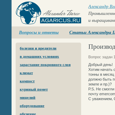
Александр В
Промышленно
и выращиван
Agaricus.ru
Вопросы и ответы
Статьи Александра 
Производ
болезни и вредители
в домашних условиях
Вопрос задан 1
Добрый день!
зарастание покровного слоя
Хотим начать 
климат
тонны в месяц
должно быть п
компост
земле и пр.)?
P.S. Не смогли
куриный помет
почту emercom
мицелий
С уважением, 
оборудование
обучение