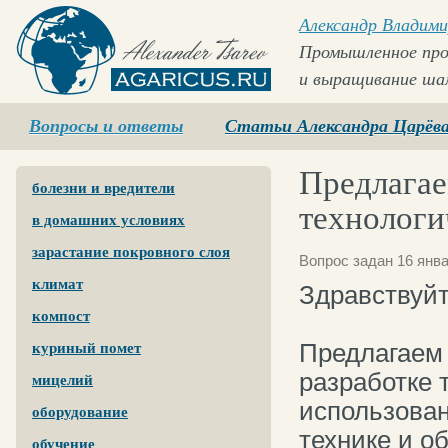
Александр Владими
Промышленное про
и выращивание ша
Agaricus.ru
Вопросы и ответы
Статьи Александра Царёв
Предлагае
болезни и вредители
технологи
в домашних условиях
зарастание покровного слоя
Вопрос задан 16 янва
климат
Здравствуйт
компост
Предлагаем 
куриный помет
разработке 
мицелий
использова
оборудование
технике и о
обучение