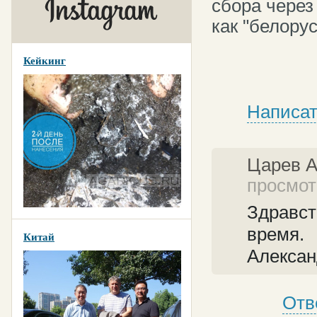
сбора через
как "белору
Кейкинг
Написат
Царев 
просмотр
Здравст
время.
Китай
Алекса
Отв