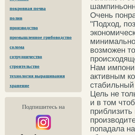
шампиньонно
покровная почва
Очень понр
полив
"Подход, п
производство
экономическ
промышленное грибоводство
минимальной
солома
возможен т
сотрудничество
происходяще
Нам импонир
строительство
активным ко
технология выращивания
стабильный
хранение
Цель не тол
и в том что
Подпишитесь на
приблизить 
производите
попадала на