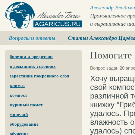
Александр Владими
Промышленное про
и выращивание ша
Agaricus.ru
Вопросы и ответы
Статьи Александра Царёв
Помогите 
болезни и вредители
в домашних условиях
Вопрос задан 20 апре
зарастание покровного слоя
Хочу выращи
свой компос
климат
различной т
компост
книжку "Гри
куриный помет
удалось. Пр
мицелий
влажность о
оборудование
удалось) сп
обучение