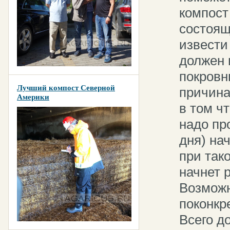
компост
состоящ
извести
должен 
покровн
Лучший компост Северной
причина
Америки
в том чт
надо про
дня) на
при так
начнет 
Возможн
поконкре
Всего д