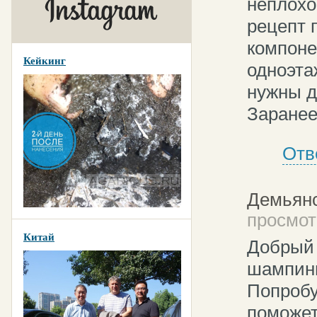
неплохо
рецепт 
компоне
Кейкинг
одноэта
нужны д
Заранее
Отв
Демьян
просмотр
Китай
Добрый 
шампинь
Попробу
поможет