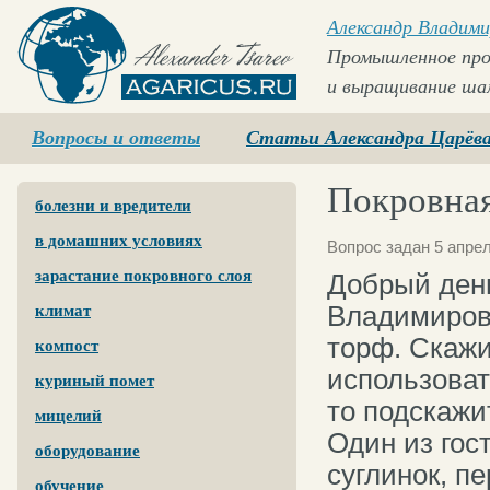
Александр Владими
Промышленное про
и выращивание ша
Agaricus.ru
Вопросы и ответы
Статьи Александра Царёв
Покровная
болезни и вредители
в домашних условиях
Вопрос задан 5 апрел
зарастание покровного слоя
Добрый ден
Владимирови
климат
торф. Скажи
компост
использоват
куриный помет
то подскажи
мицелий
Один из гос
оборудование
суглинок, пе
обучение