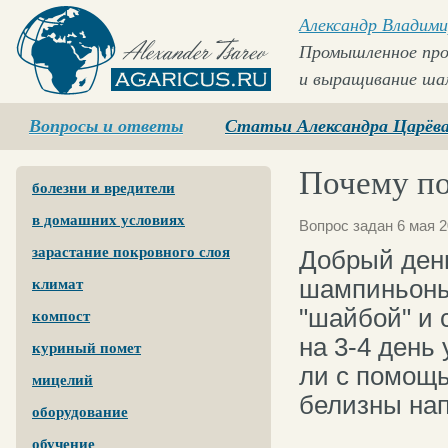
Александр Владими
Промышленное про
и выращивание ша
Agaricus.ru
Вопросы и ответы
Статьи Александра Царёв
Почему п
болезни и вредители
в домашних условиях
Вопрос задан 6 мая 2
зарастание покровного слоя
Добрый день
шампиньоны 
климат
"шайбой" и 
компост
на 3-4 день
куриный помет
ли с помощь
мицелий
белизны на
оборудование
обучение