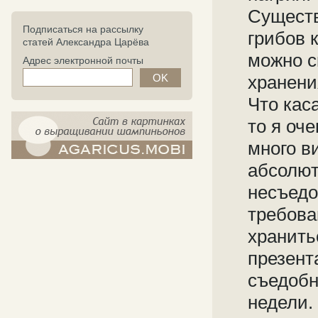
Существ
Подписаться на рассылку
грибов 
статей Александра Царёва
можно с
Адрес электронной почты
хранени
Что кас
то я оч
много в
компост-шампиньоны.рф - сайт в
абсолют
картинках
несъедо
требова
хранить
презент
съедобн
недели.