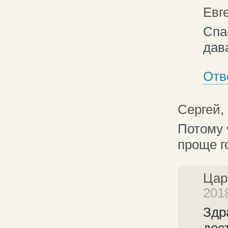
Евг
Спа
дав
Отв
Сергей,
Потому 
проще г
Цар
201
Здр