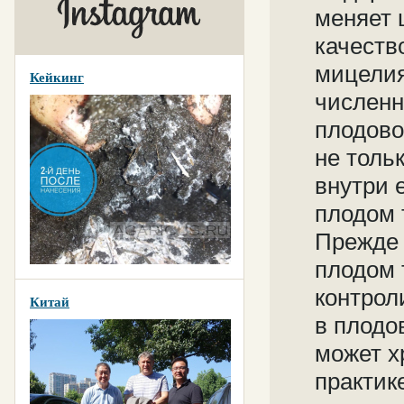
меняет 
качеств
мицелия
Кейкинг
численн
плодово
не толь
внутри 
плодом 
Прежде 
плодом 
контрол
Китай
в плодо
может х
практик