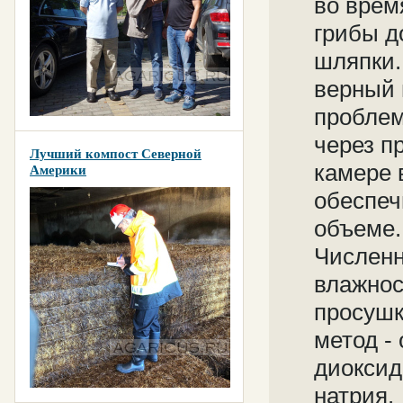
во врем
грибы д
шляпки.
верный 
проблем
через п
Лучший компост Северной
камере 
Америки
обеспеч
объеме.
Численн
влажнос
просушк
метод -
диоксид
натрия.