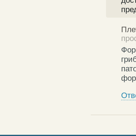
дос
пре
Пле
про
Фор
гри
пат
фор
Отв