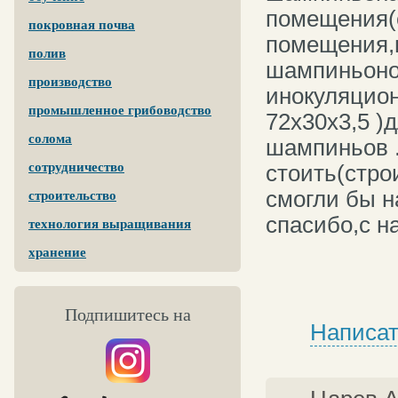
помещения(с
покровная почва
помещения,
полив
шампиньоно
производство
инокуляцион
промышленное грибоводство
72х30х3,5 )
солома
шампиньов .
сотрудничество
стоить(стро
смогли бы н
строительство
спасибо,с н
технология выращивания
хранение
Подпишитесь на
Написат