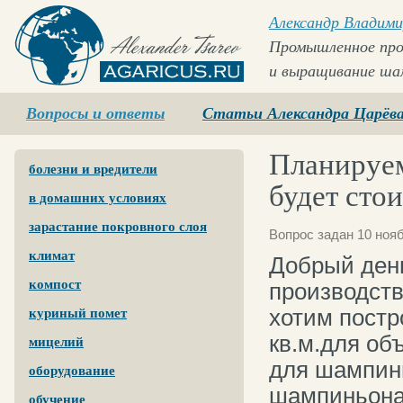
Александр Владими
Промышленное про
и выращивание ша
Agaricus.ru
Вопросы и ответы
Статьи Александра Царёв
Планируем
болезни и вредители
будет стои
в домашних условиях
зарастание покровного слоя
Вопрос задан 10 нояб
климат
Добрый ден
компост
производств
хотим пост
куриный помет
кв.м.для объ
мицелий
для шампинь
оборудование
шампиньона
обучение