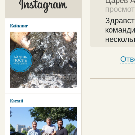
Царев 
просмотр
Здравст
Кейкинг
команди
несколь
Отв
Китай