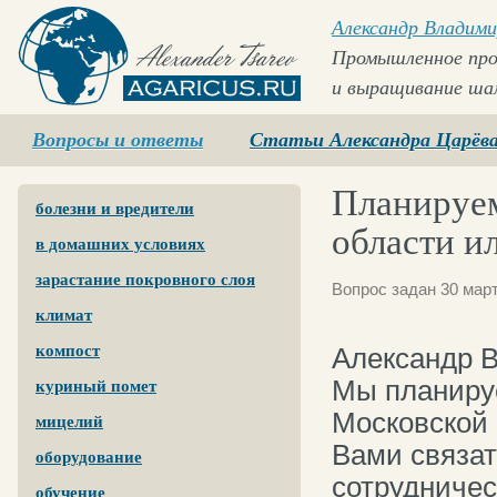
Александр Владими
Промышленное про
и выращивание ша
Agaricus.ru
Вопросы и ответы
Статьи Александра Царёв
Планируем
болезни и вредители
области и
в домашних условиях
зарастание покровного слоя
Вопрос задан 30 март
климат
компост
Александр 
Мы планируе
куриный помет
Московской 
мицелий
Вами связат
оборудование
сотрудничес
обучение