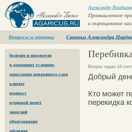
Александр Владими
Промышленное про
и выращивание ша
Agaricus.ru
Вопросы и ответы
Статьи Александра Царёв
Перебивка
болезни и вредители
в домашних условиях
Вопрос задан 18 сент
зарастание покровного слоя
Добрый ден
климат
Кто может п
компост
перекидка к
куриный помет
мицелий
оборудование
обучение