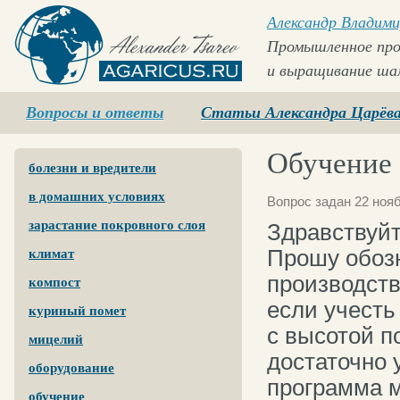
Александр Владими
Промышленное про
и выращивание ша
Agaricus.ru
Вопросы и ответы
Статьи Александра Царёв
Обучение
болезни и вредители
в домашних условиях
Вопрос задан 22 нояб
зарастание покровного слоя
Здравствуйт
Прошу обозн
климат
производст
компост
если учесть
куриный помет
с высотой по
мицелий
достаточно 
оборудование
программа м
обучение