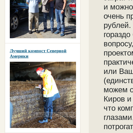
и можно
очень п
рублей.
гораздо
вопросу,
Лучший компост Северной
проекто
Америки
практич
или Ваш
(единст
можем о
Киров и
что ком
глазами
потрогат