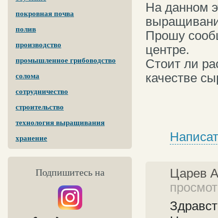
На данном э
покровная почва
выращивани
полив
Прошу сообщ
производство
центре.
промышленное грибоводство
Стоит ли ра
качестве сы
солома
сотрудничество
строительство
технология выращивания
Написат
хранение
Царев 
Подпишитесь на
просмотр
Здравст