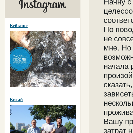
Начну с
целесоо
соответ
Кейкинг
По пово
не совс
мне. Но
возможн
начала 
произой
сказать
зависет
Китай
несколь
прожива
Вашу пр
затрат 